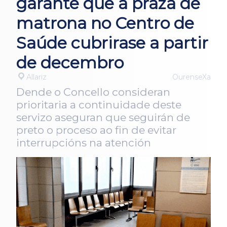
garante que a praza de
matrona no Centro de
Saúde cubrirase a partir
de decembro
Allariz
OurenseXa
Dende o Concello consideran
prioritaria a continuidade deste
servizo aseguran que seguirán de
preto o proceso ao fin de evitar
interrupcións na atención