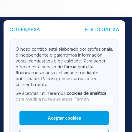
OURENSEXA
EDITORIAL XA
OUTROS PERIÓDICOS
GALICIAXA
O noso contido está elaborado por profesionais,
é independente e garantimos información
LUGOXA
veraz, contrastada e de calidade. Para poder
ofrecer este servizo
de forma gratuíta
,
financiamos a nosa actividade mediante
TERRACHAXA
publicidade. Para iso, necesitamos o teu
consentimento.
SARRIAXA
Se aceptas, utilizaremos
cookies de analítica
para medir a nosa audiencia. Tamén
AMARIÑAXA
utilizaremos
cookies de marketing
para
mostrar publicidade de terceiros.
Aceptar cookies
RIBEIRASACRAXA
Así mesmo, podes personalizar a elección das
cookies que desexas permitir.