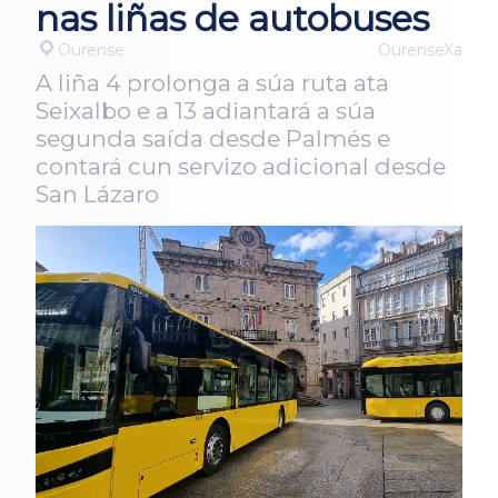
nas liñas de autobuses
Ourense
OurenseXa
A liña 4 prolonga a súa ruta ata
Seixalbo e a 13 adiantará a súa
segunda saída desde Palmés e
contará cun servizo adicional desde
San Lázaro