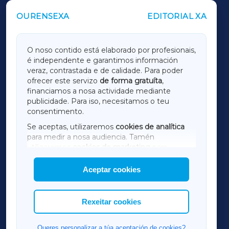
OURENSEXA
EDITORIAL XA
OUTROS PERIÓDICOS
GALICIAXA
O noso contido está elaborado por profesionais,
é independente e garantimos información
LUGOXA
veraz, contrastada e de calidade. Para poder
ofrecer este servizo
de forma gratuíta
,
financiamos a nosa actividade mediante
TERRACHAXA
publicidade. Para iso, necesitamos o teu
consentimento.
SARRIAXA
Se aceptas, utilizaremos
cookies de analítica
para medir a nosa audiencia. Tamén
AMARIÑAXA
utilizaremos
cookies de marketing
para
mostrar publicidade de terceiros.
Aceptar cookies
RIBEIRASACRAXA
Así mesmo, podes personalizar a elección das
cookies que desexas permitir.
ACORUÑAXA
Rexeitar cookies
FERROLXA
Queres personalizar a túa aceptación de cookies?