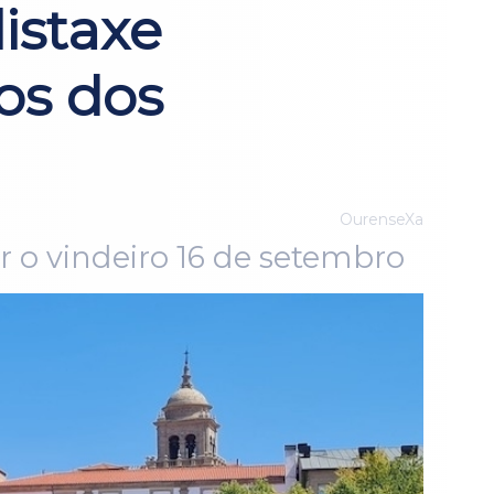
istaxe
os dos
OurenseXa
r o vindeiro 16 de setembro