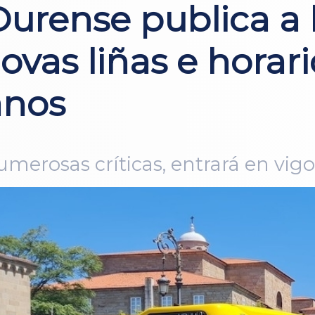
urense publica a l
vas liñas e horari
anos
merosas críticas, entrará en vigo