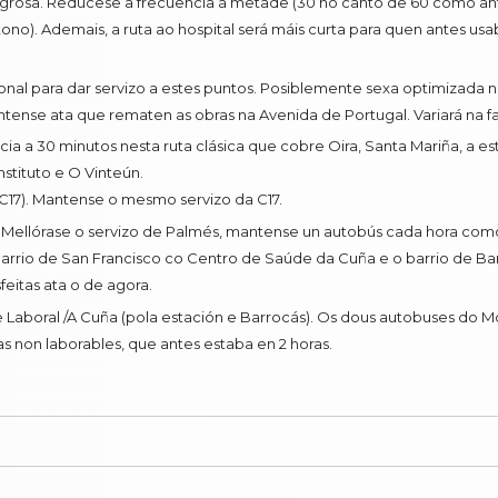
ilagrosa. Redúcese a frecuencia á metade (30 no canto de 60 como ant
ono). Ademais, a ruta ao hospital será máis curta para quen antes usa
sional para dar servizo a estes puntos. Posiblemente sexa optimizada na 
ntense ata que rematen as obras na Avenida de Portugal. Variará na fas
encia a 30 minutos nesta ruta clásica que cobre Oira, Santa Mariña, a 
stituto e O Vinteún.
 C17). Mantense o mesmo servizo da C17.
s. Mellórase o servizo de Palmés, mantense un autobús cada hora com
arrio de San Francisco co Centro de Saúde da Cuña e o barrio de Bar
eitas ata o de agora.
e Laboral /A Cuña (pola estación e Barrocás). Os dous autobuses do M
s non laborables, que antes estaba en 2 horas.