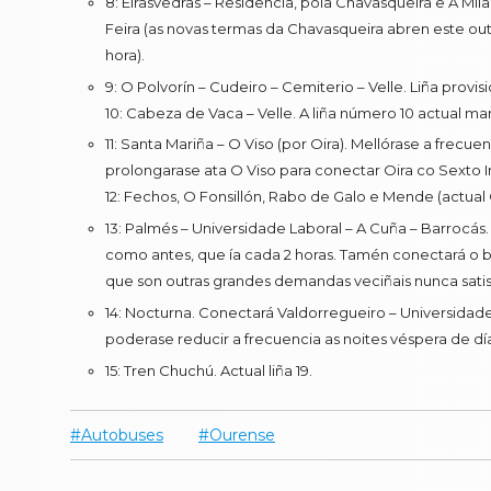
8: Eirasvedras – Residencia, pola Chavasqueira e A M
Feira (as novas termas da Chavasqueira abren este out
hora).
9: O Polvorín – Cudeiro – Cemiterio – Velle. Liña provi
10: Cabeza de Vaca – Velle. A liña número 10 actual ma
11: Santa Mariña – O Viso (por Oira). Mellórase a frecu
prolongarase ata O Viso para conectar Oira co Sexto In
12: Fechos, O Fonsillón, Rabo de Galo e Mende (actual
13: Palmés – Universidade Laboral – A Cuña – Barrocá
como antes, que ía cada 2 horas. Tamén conectará o b
que son outras grandes demandas veciñais nunca satisf
14: Nocturna. Conectará Valdorregueiro – Universidad
poderase reducir a frecuencia as noites véspera de día
15: Tren Chuchú. Actual liña 19.
Autobuses
Ourense