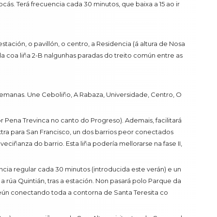
ocás. Terá frecuencia cada 30 minutos, que baixa a 15 ao ir
stación, o pavillón, o centro, a Residencia (á altura de Nosa
da coa liña 2-B nalgunhas paradas do treito común entre as
semanas. Une Ceboliño, A Rabaza, Universidade, Centro, O
por Pena Trevinca no canto do Progreso). Ademais, facilitará
xtra para San Francisco, un dos barrios peor conectados
eciñanza do barrio. Esta liña podería mellorarse na fase II,
ncia regular cada 30 minutos (introducida este verán) e un
 rúa Quintián, tras a estación. Non pasará polo Parque da
inteún conectando toda a contorna de Santa Teresita co