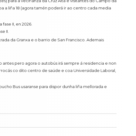
es) para a veciñanza da Cruz Alta e visitantes do Campo da
ba a liña 18 (agora tamén poderá ir ao centro cada media
fase II, en 2026.
e II.
estrada da Granxa e o barrio de San Francisco. Ademais
o antes pero agora o autobús irá sempre á residencia e non
rocás co dito centro de saúde e coa Universidade Laboral,
oucho Bus usaranse para dispor dunha liña mellorada e