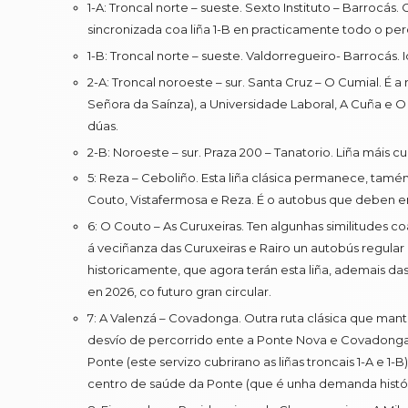
1-A: Troncal norte – sueste. Sexto Instituto – Barrocás
sincronizada coa liña 1-B en practicamente todo o per
1-B: Troncal norte – sueste. Valdorregueiro- Barrocás. I
2-A: Troncal noroeste – sur. Santa Cruz – O Cumial. É a
Señora da Saínza), a Universidade Laboral, A Cuña e O 
dúas.
2-B: Noroeste – sur. Praza 200 – Tanatorio. Liña máis cu
5: Reza – Ceboliño. Esta liña clásica permanece, tam
Couto, Vistafermosa e Reza. É o autobus que deben e
6: O Couto – As Curuxeiras. Ten algunhas similitudes coa
á veciñanza das Curuxeiras e Rairo un autobús regular
historicamente, que agora terán esta liña, ademais das 
en 2026, co futuro gran circular.
7: A Valenzá – Covadonga. Outra ruta clásica que mant
desvío de percorrido ente a Ponte Nova e Covadonga: 
Ponte (este servizo cubrirano as liñas troncais 1-A e 
centro de saúde da Ponte (que é unha demanda histór