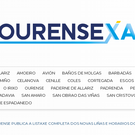
LARIZ
AMOEIRO
AVIÓN
BAÑOS DE MOLGAS
BARBADÁS
 MIÑO
CELANOVA
CENLLE
COLES
CORTEGADA
ESGOS
O IRIXO
OURENSE
PADERNE DE ALLARIZ
PADRENDA
PE
ADAVIA
SAN AMARO
SAN CIBRAO DAS VIÑAS
SAN CRISTOV
DE ESPADANEDO
ENSE PUBLICA A LISTAXE COMPLETA DOS NOVAS LIÑAS E HORARIOS 