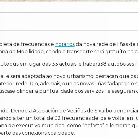
pleta de frecuencias e
horarios
da nova rede de liñas de 
na da Mobilidade, cando o transporte será gratuíto na c
e autobús en lugar das 33 actuais, e haberá38 autobuses
ual e será adaptada ao novo urbanismo, destacan que os 
rior rede. Din, ademáis, que as novas liñas “adaptan o 
úscase blindar a puntualidade dos servizos”, e aseguran 
o. Dende a Asociación de Veciños de Sixalbo denuncian
ndo a ter un total de 32 frecuencias de ida e volta, en lu
urbana do executivo municipal como “nefasta” e lembran 
arte das conexións coa cidade.