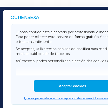
OURENSEXA
OUTROS PERIÓDICOS
GALICIAXA
LUGOX
O noso contido está elaborado por profesionais, é inde
Para poder ofrecer este servizo
de forma gratuíta
, fin
AMARIÑAXA
RIBEIR
o teu consentimento.
OURENSEXA
Se aceptas, utilizaremos
cookies de analítica
para medir
mostrar publicidade de terceiros.
Así mesmo, podes personalizar a elección das cookies 
F
I
H
Aceptar cookies
Queres personalizar a túa aceptación de cookies? Faino aqu