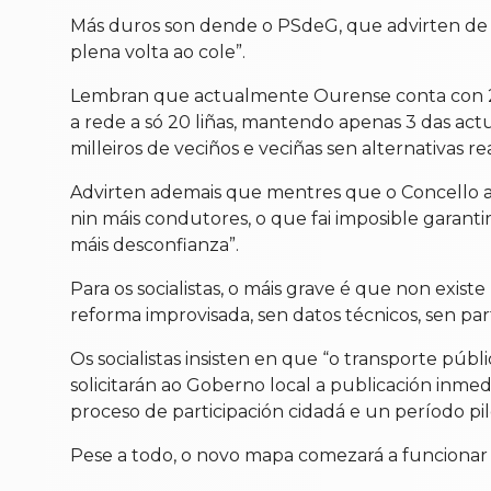
Más duros son dende o PSdeG, que advirten de 
plena volta ao cole”.
Lembran que actualmente Ourense conta con 27 
a rede a só 20 liñas, mantendo apenas 3 das actuai
milleiros de veciños e veciñas sen alternativas re
Advirten ademais que mentres que o Concello a
nin máis condutores, o que fai imposible garantir
máis desconfianza”.
Para os socialistas, o máis grave é que non exis
reforma improvisada, sen datos técnicos, sen parti
Os socialistas insisten en que “o transporte púb
solicitarán ao Goberno local a publicación inme
proceso de participación cidadá e un período pilot
Pese a todo, o novo mapa comezará a funcionar