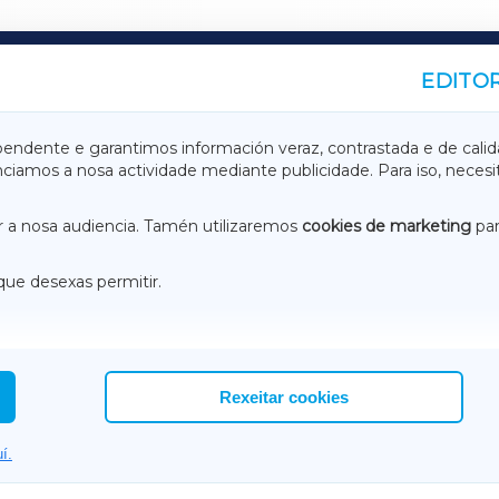
EDITOR
A
TERRACHAXA
pendente e garantimos información veraz, contrastada e de calid
anciamos a nosa actividade mediante publicidade. Para iso, neces
ASACRAXA
ACORUÑAXA
 a nosa audiencia. Tamén utilizaremos
cookies de marketing
par
que desexas permitir.
ACEBOOK
CONTACTO
NSTAGRAM
EMEROTECA
Rexeitar cookies
í.