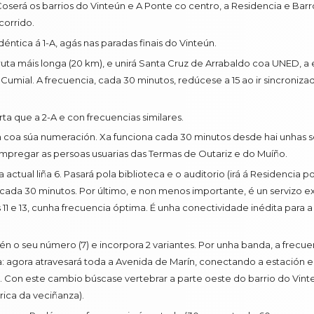
. Coserá os barrios do Vinteún e A Ponte co centro, a Residencia e Barr
corrido.
déntica á 1-A, agás nas paradas finais do Vinteún.
 ruta máis longa (20 km), e unirá Santa Cruz de Arrabaldo coa UNED, a e
Cumial. A frecuencia, cada 30 minutos, redúcese a 15 ao ir sincroniza
rta que a 2-A e con frecuencias similares.
én coa súa numeración. Xa funciona cada 30 minutos desde hai unhas 
mpregar as persoas usuarias das Termas de Outariz e do Muíño.
 actual liña 6. Pasará pola biblioteca e o auditorio (irá á Residencia 
 cada 30 minutos. Por último, e non menos importante, é un servizo e
11 e 13, cunha frecuencia óptima. É unha conectividade inédita para a v
én o seu número (7) e incorpora 2 variantes. Por unha banda, a frecue
agora atravesará toda a Avenida de Marín, conectando a estación e a
1-B). Con este cambio búscase vertebrar a parte oeste do barrio do V
ica da veciñanza).