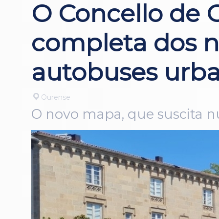
O Concello de O
completa dos no
autobuses urb
Ourense
O novo mapa, que suscita nu