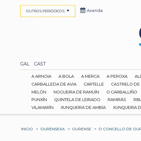
Axenda
OUTROS PERIÓDICOS
GAL
CAST
A ARNOIA
A BOLA
A MERCA
A PEROXA
AL
CARBALLEDA DE AVIA
CARTELLE
CASTRELO DE
MELÓN
NOGUEIRA DE RAMUÍN
O CARBALLIÑO
PUNXÍN
QUINTELA DE LEIRADO
RAMIRÁS
RIB
VILAMARÍN
XUNQUEIRA DE AMBÍA
XUNQUEIRA 
INICIO
>
OURENSEXA
>
OURENSE
>
O CONCELLO DE OUR