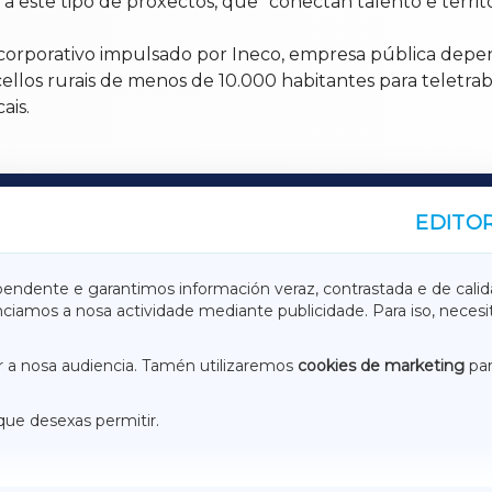
este tipo de proxectos, que “conectan talento e territo
corporativo impulsado por Ineco, empresa pública depen
ncellos rurais de menos de 10.000 habitantes para teletr
ais.
EDITOR
A
TERRACHAXA
pendente e garantimos información veraz, contrastada e de calid
anciamos a nosa actividade mediante publicidade. Para iso, neces
ASACRAXA
ACORUÑAXA
 a nosa audiencia. Tamén utilizaremos
cookies de marketing
par
que desexas permitir.
ACEBOOK
CONTACTO
NSTAGRAM