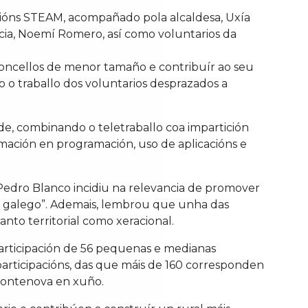
cións STEAM, acompañado pola alcaldesa, Uxía
icia, Noemí Romero, así como voluntarios da
oncellos de menor tamaño e contribuír ao seu
 o traballo dos voluntarios desprazados a
ade, combinando o teletraballo coa impartición
ormación en programación, uso de aplicacións e
 Pedro Blanco incidiu na relevancia de promover
ral galego”. Ademais, lembrou que unha das
nto territorial como xeracional.
participación de 56 pequenas e medianas
participacións, das que máis de 160 corresponden
 Pontenova en xuño.