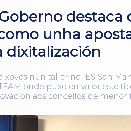
 Goberno destaca 
 como unha aposta
a dixitalización
te xoves nun taller no IES San 
TEAM onde puxo en valor este ti
vación aos concellos de menor t