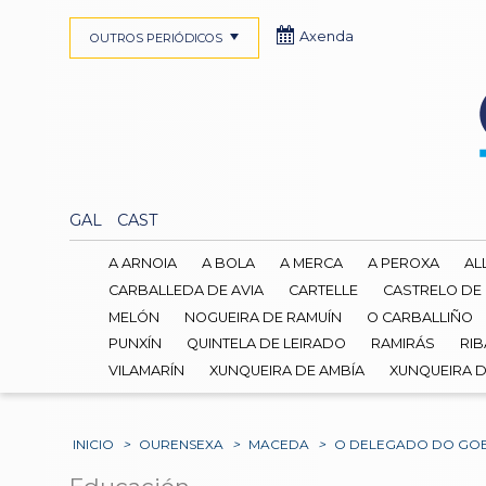
Axenda
OUTROS PERIÓDICOS
GAL
CAST
A ARNOIA
A BOLA
A MERCA
A PEROXA
AL
CARBALLEDA DE AVIA
CARTELLE
CASTRELO DE
MELÓN
NOGUEIRA DE RAMUÍN
O CARBALLIÑO
PUNXÍN
QUINTELA DE LEIRADO
RAMIRÁS
RIB
VILAMARÍN
XUNQUEIRA DE AMBÍA
XUNQUEIRA 
INICIO
>
OURENSEXA
>
MACEDA
>
O DELEGADO DO GOB