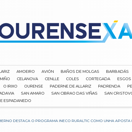
LARIZ
AMOEIRO
AVIÓN
BAÑOS DE MOLGAS
BARBADÁS
 MIÑO
CELANOVA
CENLLE
COLES
CORTEGADA
ESGOS
O IRIXO
OURENSE
PADERNE DE ALLARIZ
PADRENDA
PE
ADAVIA
SAN AMARO
SAN CIBRAO DAS VIÑAS
SAN CRISTOV
DE ESPADANEDO
ERNO DESTACA O PROGRAMA INECO RURALTIC COMO UNHA APOSTA PO