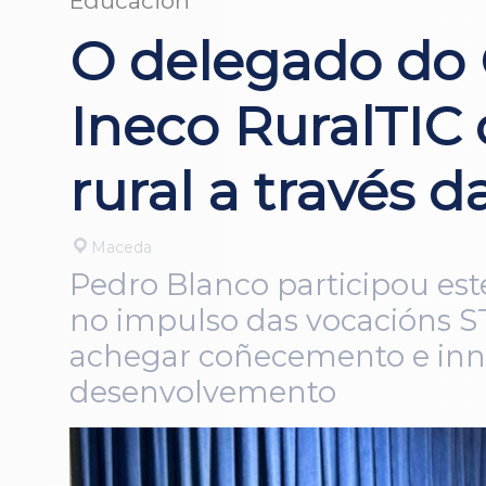
Educación
O delegado do
Ineco RuralTIC
rural a través d
Maceda
Pedro Blanco participou es
no impulso das vocacións S
achegar coñecemento e inno
desenvolvemento