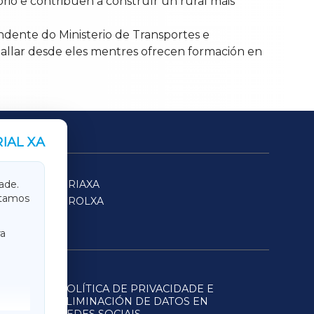
rio e contribúen a construír un rural máis
dente do Ministerio de Transportes e
aballar desde eles mentres ofrecen formación en
IAL XA
SARRIAXA
ade.
itamos
FERROLXA
a
POLÍTICA DE PRIVACIDADE E
ELIMINACIÓN DE DATOS EN