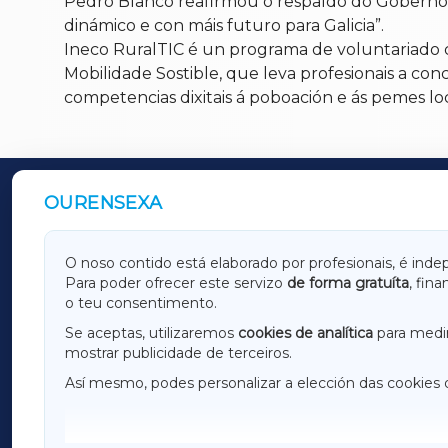
Pedro Blanco reafirmou o respaldo do Goberno a 
dinámico e con máis futuro para Galicia”.
Ineco RuralTIC é un programa de voluntariado 
Mobilidade Sostible, que leva profesionais a co
competencias dixitais á poboación e ás pemes loc
OURENSEXA
OUTROS PERIÓDICOS
GALICIAXA
LUGOX
O noso contido está elaborado por profesionais, é inde
Para poder ofrecer este servizo
de forma gratuíta
, fin
AMARIÑAXA
RIBEIR
o teu consentimento.
OURENSEXA
Se aceptas, utilizaremos
cookies de analítica
para medir
mostrar publicidade de terceiros.
Así mesmo, podes personalizar a elección das cookies 
F
I