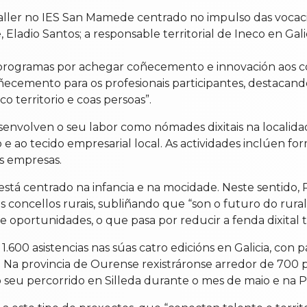
 taller no IES San Mamede centrado no impulso das voca
adio Santos; a responsable territorial de Ineco en Gal
e programas por achegar coñecemento e innovación aos c
cemento para os profesionais participantes, destacando
 territorio e coas persoas”.
desenvolven o seu labor como nómades dixitais na localid
 e ao tecido empresarial local. As actividades inclúen f
as empresas.
está centrado na infancia e na mocidade. Neste sentido,
dos concellos rurais, subliñando que “son o futuro do ru
 oportunidades, o que pasa por reducir a fenda dixital ta
600 asistencias nas súas catro edicións en Galicia, con 
 Na provincia de Ourense rexistráronse arredor de 700 
 o seu percorrido en Silleda durante o mes de maio e na