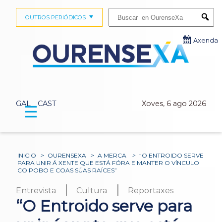
Buscar:
OUTROS PERIÓDICOS
Submi
Axenda
GAL
CAST
Xoves, 6 ago 2026
☰
INICIO
>
OURENSEXA
>
A MERCA
>
“O ENTROIDO SERVE
PARA UNIR Á XENTE QUE ESTÁ FÓRA E MANTER O VÍNCULO
CO POBO E COAS SÚAS RAÍCES”
|
|
Entrevista
Cultura
Reportaxes
“O Entroido serve para