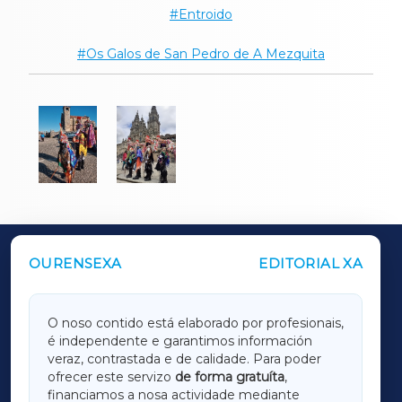
Entroido
Os Galos de San Pedro de A Mezquita
OURENSEXA
EDITORIAL XA
OUTROS PERIÓDICOS
GALICIAXA
O noso contido está elaborado por profesionais,
é independente e garantimos información
LUGOXA
veraz, contrastada e de calidade. Para poder
ofrecer este servizo
de forma gratuíta
,
financiamos a nosa actividade mediante
TERRACHAXA