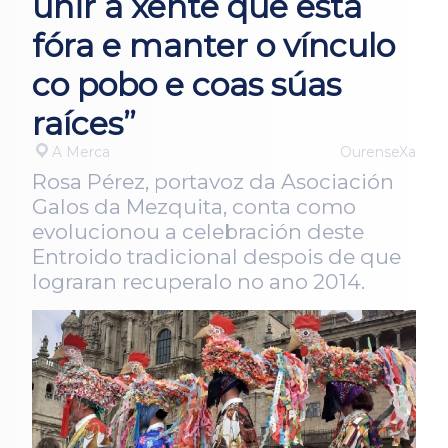
unir á xente que está
fóra e manter o vínculo
co pobo e coas súas
raíces”
A Merca
OurenseXa
Rosa Pérez, portavoz da Asociación
Galos da Mezquita, conta como
evolucionou a celebración deste
Entroido tradicional despois de que
lograran recuperalo no ano 2014.