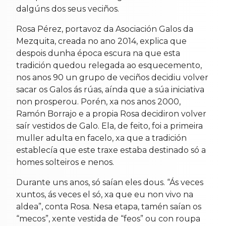
dalgúns dos seus veciños.
Rosa Pérez, portavoz da Asociación Galos da
Mezquita, creada no ano 2014, explica que
despois dunha época escura na que esta
tradición quedou relegada ao esquecemento,
nos anos 90 un grupo de veciños decidiu volver
sacar os Galos ás rúas, aínda que a súa iniciativa
non prosperou. Porén, xa nos anos 2000,
Ramón Borrajo e a propia Rosa decidiron volver
saír vestidos de Galo. Ela, de feito, foi a primeira
muller adulta en facelo, xa que a tradición
establecía que este traxe estaba destinado só a
homes solteiros e nenos.
Durante uns anos, só saían eles dous. “Ás veces
xuntos, ás veces el só, xa que eu non vivo na
aldea”, conta Rosa. Nesa etapa, tamén saían os
“mecos”, xente vestida de “feos” ou con roupa