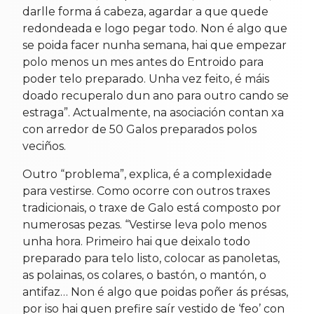
darlle forma á cabeza, agardar a que quede
redondeada e logo pegar todo. Non é algo que
se poida facer nunha semana, hai que empezar
polo menos un mes antes do Entroido para
poder telo preparado. Unha vez feito, é máis
doado recuperalo dun ano para outro cando se
estraga”. Actualmente, na asociación contan xa
con arredor de 50 Galos preparados polos
veciños.
Outro “problema”, explica, é a complexidade
para vestirse. Como ocorre con outros traxes
tradicionais, o traxe de Galo está composto por
numerosas pezas. “Vestirse leva polo menos
unha hora. Primeiro hai que deixalo todo
preparado para telo listo, colocar as panoletas,
as polainas, os colares, o bastón, o mantón, o
antifaz… Non é algo que poidas poñer ás présas,
por iso hai quen prefire saír vestido de ‘feo’ con