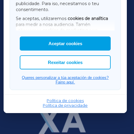
publicidade. Para iso, necesitamos o teu
consentimento.
SARRIAXA
Se aceptas, utilizaremos
cookies de analítica
para medir a nosa audiencia. Tamén
AMARIÑAXA
utilizaremos
cookies de marketing
para
mostrar publicidade de terceiros.
Aceptar cookies
RIBEIRASACRAXA
Así mesmo, podes personalizar a elección das
cookies que desexas permitir.
ACORUÑAXA
Rexeitar cookies
FERROLXA
Queres personalizar a túa aceptación de cookies?
Faino aquí.
OURENSEXA
Política de cookies
Política de privacidade