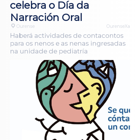
celebra o Día da
Narración Oral
Ourense
OurenseXa
Haberá actividades de contacontos
para os nenos e as nenas ingresadas
na unidade de pediatría