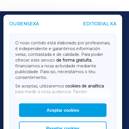
OURENSEXA
EDITORIAL XA
OUTROS PERIÓDICOS
GALICIAXA
O noso contido está elaborado por profesionais,
é independente e garantimos información
LUGOXA
veraz, contrastada e de calidade. Para poder
ofrecer este servizo
de forma gratuíta
,
financiamos a nosa actividade mediante
TERRACHAXA
publicidade. Para iso, necesitamos o teu
consentimento.
SARRIAXA
Se aceptas, utilizaremos
cookies de analítica
para medir a nosa audiencia. Tamén
AMARIÑAXA
utilizaremos
cookies de marketing
para
mostrar publicidade de terceiros.
Aceptar cookies
RIBEIRASACRAXA
Así mesmo, podes personalizar a elección das
cookies que desexas permitir.
ACORUÑAXA
Rexeitar cookies