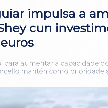
guiar impulsa a am
hey cun investim
 euros
mo’ para aumentar a capacidade d
ncello mantén como prioridade