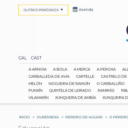
Axenda
OUTROS PERIÓDICOS
GAL
CAST
A ARNOIA
A BOLA
A MERCA
A PEROXA
AL
CARBALLEDA DE AVIA
CARTELLE
CASTRELO DE
MELÓN
NOGUEIRA DE RAMUÍN
O CARBALLIÑO
PUNXÍN
QUINTELA DE LEIRADO
RAMIRÁS
RIB
VILAMARÍN
XUNQUEIRA DE AMBÍA
XUNQUEIRA 
INICIO
>
OURENSEXA
>
PEREIRO DE AGUIAR
>
O PEREIR