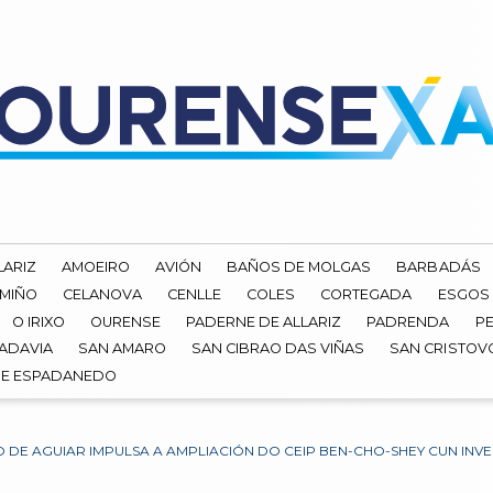
LARIZ
AMOEIRO
AVIÓN
BAÑOS DE MOLGAS
BARBADÁS
 MIÑO
CELANOVA
CENLLE
COLES
CORTEGADA
ESGOS
O IRIXO
OURENSE
PADERNE DE ALLARIZ
PADRENDA
PE
ADAVIA
SAN AMARO
SAN CIBRAO DAS VIÑAS
SAN CRISTOV
DE ESPADANEDO
O DE AGUIAR IMPULSA A AMPLIACIÓN DO CEIP BEN-CHO-SHEY CUN INV