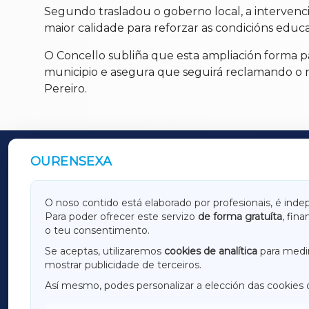
Segundo trasladou o goberno local, a intervenció
maior calidade para reforzar as condicións educ
O Concello subliña que esta ampliación forma 
municipio e asegura que seguirá reclamando o n
Pereiro.
OURENSEXA
OUTROS PERIÓDICOS
GALICIAXA
LUGOX
O noso contido está elaborado por profesionais, é inde
Para poder ofrecer este servizo
de forma gratuíta
, fin
AMARIÑAXA
RIBEIR
o teu consentimento.
OURENSEXA
Se aceptas, utilizaremos
cookies de analítica
para medir
mostrar publicidade de terceiros.
Así mesmo, podes personalizar a elección das cookies 
F