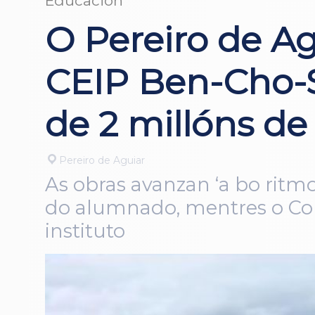
Educación
O Pereiro de A
CEIP Ben-Cho-S
de 2 millóns de
Pereiro de Aguiar
As obras avanzan ‘a bo rit
do alumnado, mentres o Co
instituto