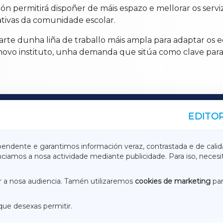
n permitirá dispoñer de máis espazo e mellorar os serviz
ativas da comunidade escolar.
parte dunha liña de traballo máis ampla para adaptar o
ovo instituto, unha demanda que sitúa como clave para
EDITOR
A
TERRACHAXA
pendente e garantimos información veraz, contrastada e de calid
anciamos a nosa actividade mediante publicidade. Para iso, neces
ASACRAXA
ACORUÑAXA
 a nosa audiencia. Tamén utilizaremos
cookies de marketing
par
que desexas permitir.
ACEBOOK
CONTACTO