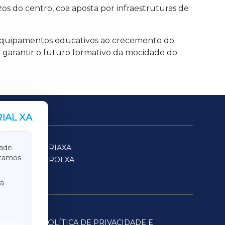
os do centro, coa aposta por infraestruturas de
s equipamentos educativos ao crecemento do
 garantir o futuro formativo da mocidade do
IAL XA
SARRIAXA
ade.
itamos
FERROLXA
a
POLÍTICA DE PRIVACIDADE E