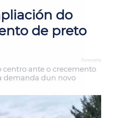
pliación do
ento de preto
OurenseXa
o centro ante o crecemento
 a demanda dun novo