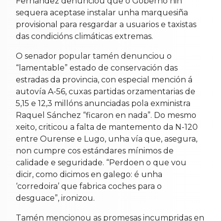
Fernández denunciou que o Goberno nin
sequera aceptase instalar unha marquesiña
provisional para resgardar a usuarios e taxistas
das condicións climáticas extremas.
O senador popular tamén denunciou o
“lamentable” estado de conservación das
estradas da provincia, con especial mención á
autovía A-56, cuxas partidas orzamentarias de
5,15 e 12,3 millóns anunciadas pola exministra
Raquel Sánchez “ficaron en nada”. Do mesmo
xeito, criticou a falta de mantemento da N-120
entre Ourense e Lugo, unha vía que, asegura,
non cumpre cos estándares mínimos de
calidade e seguridade. “Perdoen o que vou
dicir, como dicimos en galego: é unha
‘corredoira’ que fabrica coches para o
desguace”, ironizou.
Tamén mencionou as promesas incumpridas en