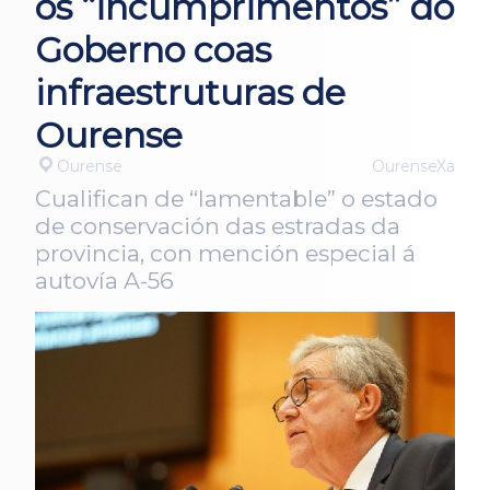
os “incumprimentos” do
Goberno coas
infraestruturas de
Ourense
Ourense
OurenseXa
Cualifican de “lamentable” o estado
de conservación das estradas da
provincia, con mención especial á
autovía A-56