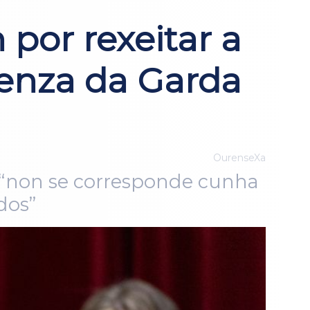
 por rexeitar a
senza da Garda
OurenseXa
va “non se corresponde cunha
dos”