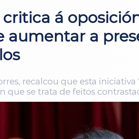
critica á oposición
e aumentar a pre
los
Torres, recalcou que esta iniciati
 que se trata de feitos contrasta