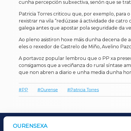
cunha percepción subxectiva, senón que se trata
Patricia Torres criticou que, por exemplo, para 
rexistrar na vila “redúzase á actividade de cat
galega antes que apostar pola seguridade da ve
Ao pleno asistiron hoxe máis dunha decena de al
eles o rexedor de Castrelo de Miño, Avelino Paz
A portavoz popular lembrou que o PP xa present
consigamos que a veciñanza do rural síntase amp
que non abren a diario e unha media dunha hora
PP
Ourense
Patricia Torres
OURENSEXA
OUTROS PERIÓDICOS