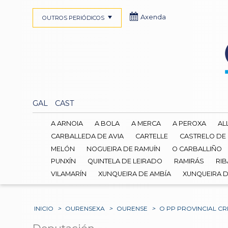
Axenda
OUTROS PERIÓDICOS
GAL
CAST
A ARNOIA
A BOLA
A MERCA
A PEROXA
AL
CARBALLEDA DE AVIA
CARTELLE
CASTRELO DE
MELÓN
NOGUEIRA DE RAMUÍN
O CARBALLIÑO
PUNXÍN
QUINTELA DE LEIRADO
RAMIRÁS
RIB
VILAMARÍN
XUNQUEIRA DE AMBÍA
XUNQUEIRA 
INICIO
>
OURENSEXA
>
OURENSE
>
O PP PROVINCIAL CR