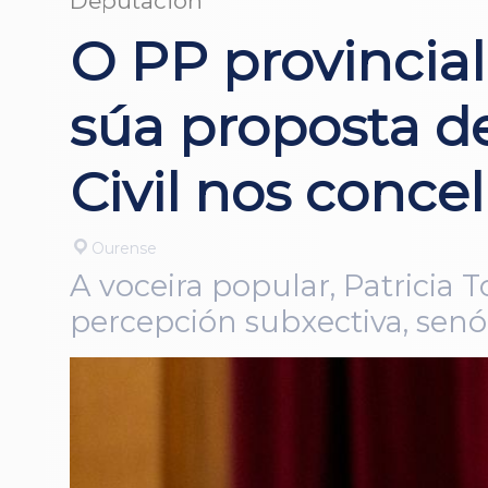
Deputación
O PP provincial 
súa proposta d
Civil nos concel
Ourense
A voceira popular, Patricia 
percepción subxectiva, senón