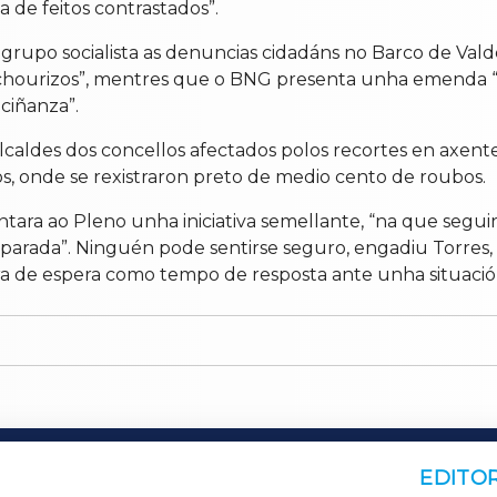
 de feitos contrastados”.
o grupo socialista as denuncias cidadáns no Barco de Val
ro chourizos”, mentres que o BNG presenta unha emenda “
ciñanza”.
caldes dos concellos afectados polos recortes en axentes
os, onde se rexistraron preto de medio cento de roubos.
ara ao Pleno unha iniciativa semellante, “na que seguir
arada”. Ninguén pode sentirse seguro, engadiu Torres, “c
 de espera como tempo de resposta ante unha situación
EDITOR