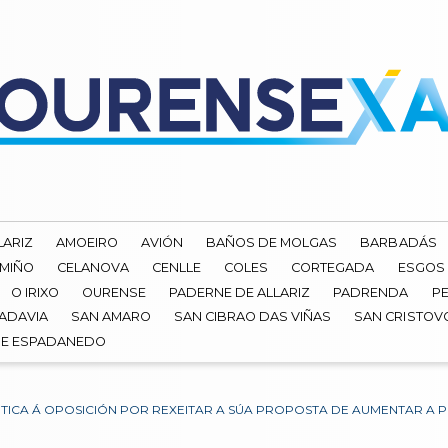
LARIZ
AMOEIRO
AVIÓN
BAÑOS DE MOLGAS
BARBADÁS
 MIÑO
CELANOVA
CENLLE
COLES
CORTEGADA
ESGOS
O IRIXO
OURENSE
PADERNE DE ALLARIZ
PADRENDA
PE
ADAVIA
SAN AMARO
SAN CIBRAO DAS VIÑAS
SAN CRISTOV
DE ESPADANEDO
ITICA Á OPOSICIÓN POR REXEITAR A SÚA PROPOSTA DE AUMENTAR A 