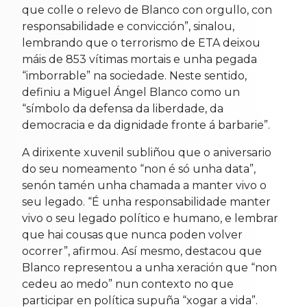
que colle o relevo de Blanco con orgullo, con
responsabilidade e convicción”, sinalou,
lembrando que o terrorismo de ETA deixou
máis de 853 vítimas mortais e unha pegada
“imborrable” na sociedade. Neste sentido,
definiu a Miguel Ángel Blanco como un
“símbolo da defensa da liberdade, da
democracia e da dignidade fronte á barbarie”.
A dirixente xuvenil subliñou que o aniversario
do seu nomeamento “non é só unha data”,
senón tamén unha chamada a manter vivo o
seu legado. “É unha responsabilidade manter
vivo o seu legado político e humano, e lembrar
que hai cousas que nunca poden volver
ocorrer”, afirmou. Así mesmo, destacou que
Blanco representou a unha xeración que “non
cedeu ao medo” nun contexto no que
participar en política supuña “xogar a vida”.