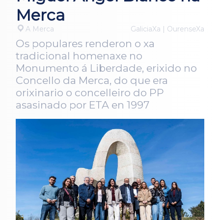
Merca
A Merca
GaliciaXa | OurenseXa
Os populares renderon o xa
tradicional homenaxe no
Monumento á Liberdade, erixido no
Concello da Merca, do que era
orixinario o concelleiro do PP
asasinado por ETA en 1997