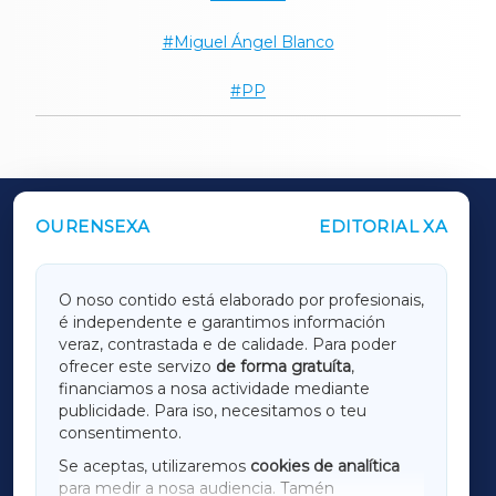
Miguel Ángel Blanco
PP
OURENSEXA
EDITORIAL XA
OUTROS PERIÓDICOS
GALICIAXA
O noso contido está elaborado por profesionais,
é independente e garantimos información
LUGOXA
veraz, contrastada e de calidade. Para poder
ofrecer este servizo
de forma gratuíta
,
financiamos a nosa actividade mediante
TERRACHAXA
publicidade. Para iso, necesitamos o teu
consentimento.
SARRIAXA
Se aceptas, utilizaremos
cookies de analítica
para medir a nosa audiencia. Tamén