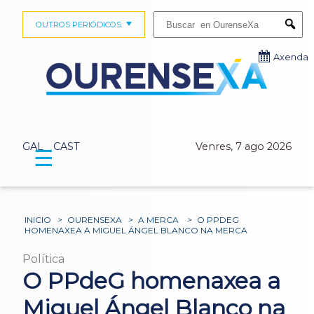
Buscar:
OUTROS PERIÓDICOS
Submi
Axenda
GAL
CAST
Venres, 7 ago 2026
☰
INICIO
>
OURENSEXA
>
A MERCA
>
O PPDEG
HOMENAXEA A MIGUEL ÁNGEL BLANCO NA MERCA
Política
O PPdeG homenaxea a
Miguel Ángel Blanco na