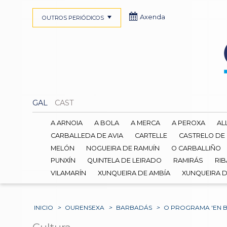
Axenda
OUTROS PERIÓDICOS
GAL
CAST
A ARNOIA
A BOLA
A MERCA
A PEROXA
AL
CARBALLEDA DE AVIA
CARTELLE
CASTRELO DE
MELÓN
NOGUEIRA DE RAMUÍN
O CARBALLIÑO
PUNXÍN
QUINTELA DE LEIRADO
RAMIRÁS
RIB
VILAMARÍN
XUNQUEIRA DE AMBÍA
XUNQUEIRA 
INICIO
>
OURENSEXA
>
BARBADÁS
>
O PROGRAMA 'EN B