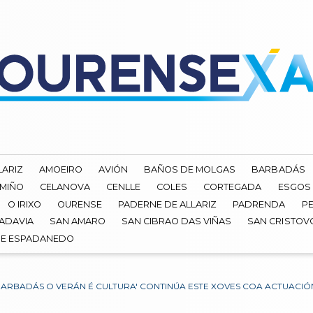
LARIZ
AMOEIRO
AVIÓN
BAÑOS DE MOLGAS
BARBADÁS
 MIÑO
CELANOVA
CENLLE
COLES
CORTEGADA
ESGOS
O IRIXO
OURENSE
PADERNE DE ALLARIZ
PADRENDA
PE
ADAVIA
SAN AMARO
SAN CIBRAO DAS VIÑAS
SAN CRISTOV
DE ESPADANEDO
ARBADÁS O VERÁN É CULTURA' CONTINÚA ESTE XOVES COA ACTUACIÓ