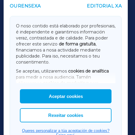
OURENSEXA
EDITORIAL XA
OUTROS PERIÓDICOS
GALICIAXA
O noso contido está elaborado por profesionais,
é independente e garantimos información
LUGOXA
veraz, contrastada e de calidade. Para poder
ofrecer este servizo
de forma gratuíta
,
financiamos a nosa actividade mediante
TERRACHAXA
publicidade. Para iso, necesitamos o teu
consentimento.
SARRIAXA
Se aceptas, utilizaremos
cookies de analítica
para medir a nosa audiencia. Tamén
AMARIÑAXA
utilizaremos
cookies de marketing
para
mostrar publicidade de terceiros.
Aceptar cookies
RIBEIRASACRAXA
Así mesmo, podes personalizar a elección das
cookies que desexas permitir.
ACORUÑAXA
Rexeitar cookies
FERROLXA
Queres personalizar a túa aceptación de cookies?