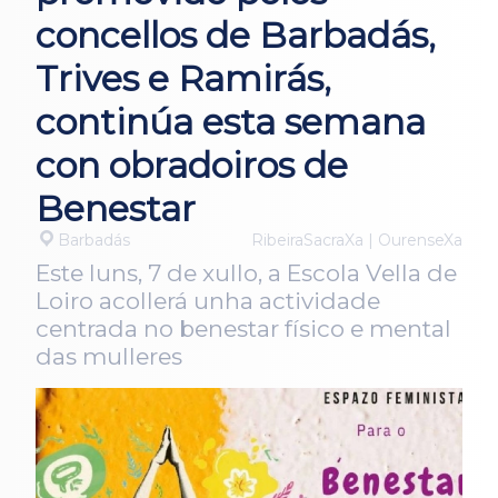
concellos de Barbadás,
Trives e Ramirás,
continúa esta semana
con obradoiros de
Benestar
Barbadás
RibeiraSacraXa | OurenseXa
Este luns, 7 de xullo, a Escola Vella de
Loiro acollerá unha actividade
centrada no benestar físico e mental
das mulleres