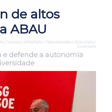
n de altos
da ABAU
Xa | SarriaXa | AMariñaXa | RibeiraSacraXa | ACoruñaXa |
OurenseXa
ón e defende a autonomía
iversidade