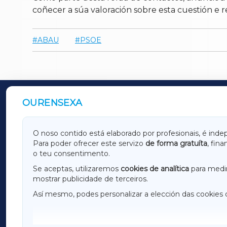
coñecer a súa valoración sobre esta cuestión e re
ABAU
PSOE
OURENSEXA
OUTROS PERIÓDICOS
GALICIAXA
LUGOX
O noso contido está elaborado por profesionais, é inde
Para poder ofrecer este servizo
de forma gratuíta
, fin
AMARIÑAXA
RIBEIR
o teu consentimento.
OURENSEXA
Se aceptas, utilizaremos
cookies de analítica
para medir
mostrar publicidade de terceiros.
Así mesmo, podes personalizar a elección das cookies 
F
I