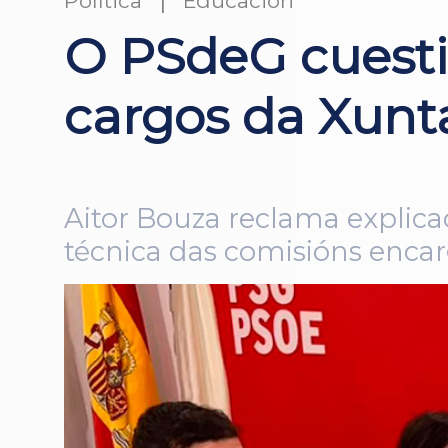
Política
Educación
O PSdeG cuestio
cargos da Xunt
Aitor Bouza reclama explica
técnica das comisións enca