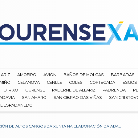
LARIZ
AMOEIRO
AVIÓN
BAÑOS DE MOLGAS
BARBADÁS
 MIÑO
CELANOVA
CENLLE
COLES
CORTEGADA
ESGOS
O IRIXO
OURENSE
PADERNE DE ALLARIZ
PADRENDA
PE
ADAVIA
SAN AMARO
SAN CIBRAO DAS VIÑAS
SAN CRISTOV
DE ESPADANEDO
ACIÓN DE ALTOS CARGOS DA XUNTA NA ELABORACIÓN DA ABAU