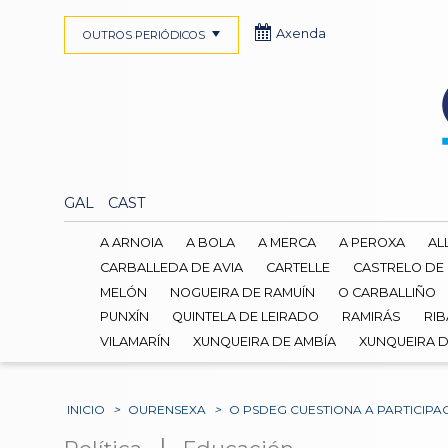
Axenda
OUTROS PERIÓDICOS
GAL
CAST
A ARNOIA
A BOLA
A MERCA
A PEROXA
AL
CARBALLEDA DE AVIA
CARTELLE
CASTRELO DE
MELÓN
NOGUEIRA DE RAMUÍN
O CARBALLIÑO
PUNXÍN
QUINTELA DE LEIRADO
RAMIRÁS
RIB
VILAMARÍN
XUNQUEIRA DE AMBÍA
XUNQUEIRA 
INICIO
>
OURENSEXA
>
O PSDEG CUESTIONA A PARTICIP
|