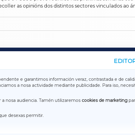
coller as opinións dos distintos sectores vinculados ao ám
EDITOR
A
TERRACHAXA
pendente e garantimos información veraz, contrastada e de calid
anciamos a nosa actividade mediante publicidade. Para iso, neces
ASACRAXA
ACORUÑAXA
 a nosa audiencia. Tamén utilizaremos
cookies de marketing
par
que desexas permitir.
ACEBOOK
CONTACTO
NSTAGRAM