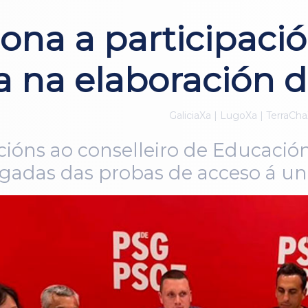
na a participació
a na elaboración 
GaliciaXa | LugoXa | TerraCha
cións ao conselleiro de Educaci
rgadas das probas de acceso á un