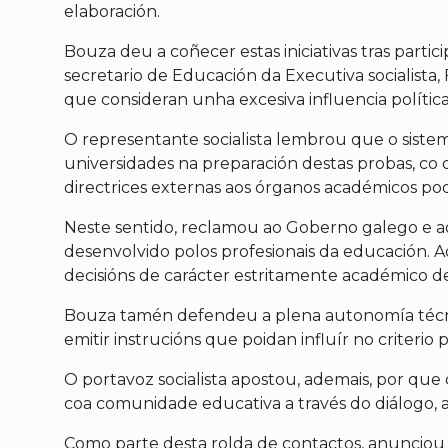
elaboración.
Bouza deu a coñecer estas iniciativas tras par
secretario de Educación da Executiva socialista
que consideran unha excesiva influencia políti
O representante socialista lembrou que o sistem
universidades na preparación destas probas, co o
directrices externas aos órganos académicos po
Neste sentido, reclamou ao Goberno galego e ao 
desenvolvido polos profesionais da educación. 
decisións de carácter estritamente académico des
Bouza tamén defendeu a plena autonomía técnic
emitir instrucións que poidan influír no criteri
O portavoz socialista apostou, ademais, por qu
coa comunidade educativa a través do diálogo, a
Como parte desta rolda de contactos, anunciou 