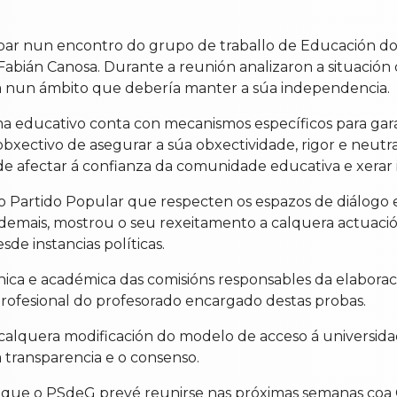
ticipar nun encontro do grupo de traballo de Educación 
, Fabián Canosa. Durante a reunión analizaron a situaci
ca nun ámbito que debería manter a súa independencia.
a educativo conta con mecanismos específicos para garan
bxectivo de asegurar a súa obxectividade, rigor e neutra
de afectar á confianza da comunidade educativa e xerar
Partido Popular que respecten os espazos de diálogo e c
Ademais, mostrou o seu rexeitamento a calquera actuaci
de instancias políticas.
a e académica das comisións responsables da elaboraci
o profesional do profesorado encargado destas probas.
e calquera modificación do modelo de acceso á universid
 transparencia e o consenso.
que o PSdeG prevé reunirse nas próximas semanas coa Com