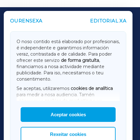
OURENSEXA
EDITORIAL XA
OUTROS PERIÓDICOS
GALICIAXA
O noso contido está elaborado por profesionais,
é independente e garantimos información
LUGOXA
veraz, contrastada e de calidade. Para poder
ofrecer este servizo
de forma gratuíta
,
financiamos a nosa actividade mediante
TERRACHAXA
publicidade. Para iso, necesitamos o teu
consentimento.
SARRIAXA
Se aceptas, utilizaremos
cookies de analítica
para medir a nosa audiencia. Tamén
AMARIÑAXA
utilizaremos
cookies de marketing
para
mostrar publicidade de terceiros.
Aceptar cookies
RIBEIRASACRAXA
Así mesmo, podes personalizar a elección das
cookies que desexas permitir.
ACORUÑAXA
Rexeitar cookies