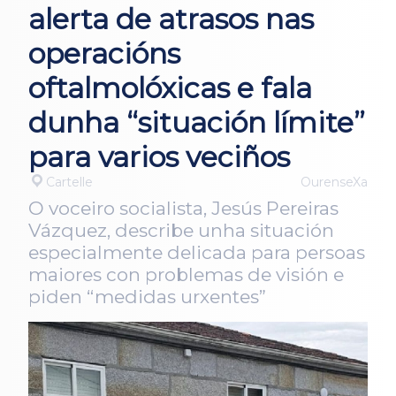
alerta de atrasos nas
operacións
oftalmolóxicas e fala
dunha “situación límite”
para varios veciños
Cartelle
OurenseXa
O voceiro socialista, Jesús Pereiras
Vázquez, describe unha situación
especialmente delicada para persoas
maiores con problemas de visión e
piden “medidas urxentes”