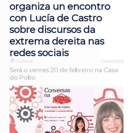
organiza un encontro
con Lucía de Castro
sobre discursos da
extrema dereita nas
redes sociais
Ourense
OurenseXa
Será o venres 20 de febreiro na Casa
do Pobo