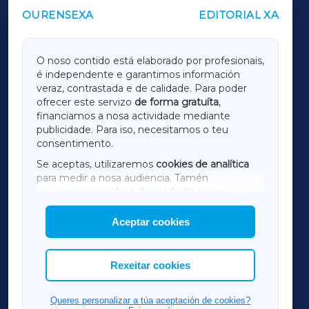
OURENSEXA
EDITORIAL XA
OUTROS PERIÓDICOS
GALICIAXA
O noso contido está elaborado por profesionais,
é independente e garantimos información
LUGOXA
veraz, contrastada e de calidade. Para poder
ofrecer este servizo
de forma gratuíta
,
financiamos a nosa actividade mediante
TERRACHAXA
publicidade. Para iso, necesitamos o teu
consentimento.
SARRIAXA
Se aceptas, utilizaremos
cookies de analítica
para medir a nosa audiencia. Tamén
AMARIÑAXA
utilizaremos
cookies de marketing
para
mostrar publicidade de terceiros.
Aceptar cookies
RIBEIRASACRAXA
Así mesmo, podes personalizar a elección das
cookies que desexas permitir.
ACORUÑAXA
Rexeitar cookies
FERROLXA
Queres personalizar a túa aceptación de cookies?