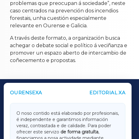
problemas que preocupan á sociedade”, neste
caso centrados na prevención dos incendios
forestais, unha cuestión especialmente
relevante en Ourense e Galicia.
A través deste formato, a organización busca
achegar o debate social e político á veciñanza e
promover un espazo aberto de intercambio de
coñecemento e propostas.
OURENSEXA
EDITORIAL XA
OUTROS PERIÓDICOS
GALICIAXA
O noso contido está elaborado por profesionais,
é independente e garantimos información
LUGOXA
veraz, contrastada e de calidade. Para poder
ofrecer este servizo
de forma gratuíta
,
financiamos a nosa actividade mediante