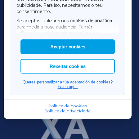
TERRACHAXA
publicidade. Para iso, necesitamos o teu
consentimento.
SARRIAXA
Se aceptas, utilizaremos
cookies de analítica
para medir a nosa audiencia. Tamén
AMARIÑAXA
utilizaremos
cookies de marketing
para
mostrar publicidade de terceiros.
Aceptar cookies
RIBEIRASACRAXA
Así mesmo, podes personalizar a elección das
cookies que desexas permitir.
ACORUÑAXA
Rexeitar cookies
FERROLXA
Queres personalizar a túa aceptación de cookies?
Faino aquí.
OURENSEXA
Política de cookies
Política de privacidade