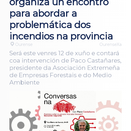
organiza un encontro
para abordar a
problemática dos
incendios na provincia
Ourense
OurenseXa
Será este venres 12 de xuño e contará
coa intervención de Paco Castañares,
presidente da Asociación Extremeña
de Empresas Forestais e do Medio
Ambiente