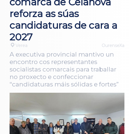
comarca de Celanova
reforza as súas
candidaturas de cara a
2027
Verea
OurenseXa
A executiva provincial mantivo un
encontro cos representantes
socialistas comarcais para traballar
no proxecto e confeccionar
“candidaturas máis sólidas e fortes”