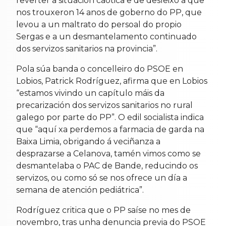
reverter a situación caótica e de desleixo a que
nos trouxeron 14 anos de goberno do PP, que
levou a un maltrato do persoal do propio
Sergas e a un desmantelamento continuado
dos servizos sanitarios na provincia”.
Pola súa banda o concelleiro do PSOE en
Lobios, Patrick Rodríguez, afirma que en Lobios
“estamos vivindo un capítulo máis da
precarización dos servizos sanitarios no rural
galego por parte do PP”. O edil socialista indica
que “aquí xa perdemos a farmacia de garda na
Baixa Limia, obrigando á veciñanza a
desprazarse a Celanova, tamén vimos como se
desmantelaba o PAC de Bande, reducindo os
servizos, ou como só se nos ofrece un día a
semana de atención pediátrica”.
Rodríguez critica que o PP saíse no mes de
novembro, tras unha denuncia previa do PSOE