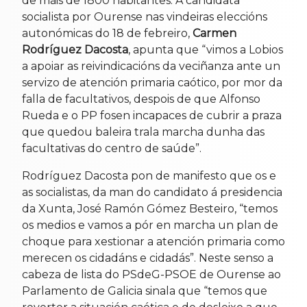
de máis de 1800 habitantes. A candidata
socialista por Ourense nas vindeiras eleccións
autonómicas do 18 de febreiro,
Carmen
Rodríguez Dacosta
, apunta que “vimos a Lobios
a apoiar as reivindicacións da veciñanza ante un
servizo de atención primaria caótico, por mor da
falla de facultativos, despois de que Alfonso
Rueda e o PP fosen incapaces de cubrir a praza
que quedou baleira trala marcha dunha das
facultativas do centro de saúde”.
Rodríguez Dacosta pon de manifesto que os e
as socialistas, da man do candidato á presidencia
da Xunta, José Ramón Gómez Besteiro, “temos
os medios e vamos a pór en marcha un plan de
choque para xestionar a atención primaria como
merecen os cidadáns e cidadás”. Neste senso a
cabeza de lista do PSdeG-PSOE de Ourense ao
Parlamento de Galicia sinala que “temos que