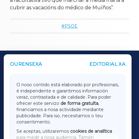
a facultativa tivo que marchar a media mañá a
cubrir as vacacións do médico de Muíños”.
PSOE
OURENSEXA
EDITORIAL XA
OUTROS PERIÓDICOS
GALICIAXA
O noso contido está elaborado por profesionais,
é independente e garantimos información
LUGOXA
veraz, contrastada e de calidade. Para poder
ofrecer este servizo
de forma gratuíta
,
financiamos a nosa actividade mediante
TERRACHAXA
publicidade. Para iso, necesitamos o teu
consentimento.
SARRIAXA
Se aceptas, utilizaremos
cookies de analítica
para medir a nosa audiencia. Tamén