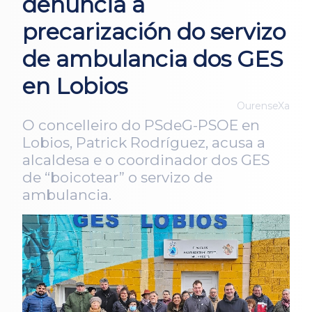
denuncia a
precarización do servizo
de ambulancia dos GES
en Lobios
OurenseXa
O concelleiro do PSdeG-PSOE en
Lobios, Patrick Rodríguez, acusa a
alcaldesa e o coordinador dos GES
de “boicotear” o servizo de
ambulancia.