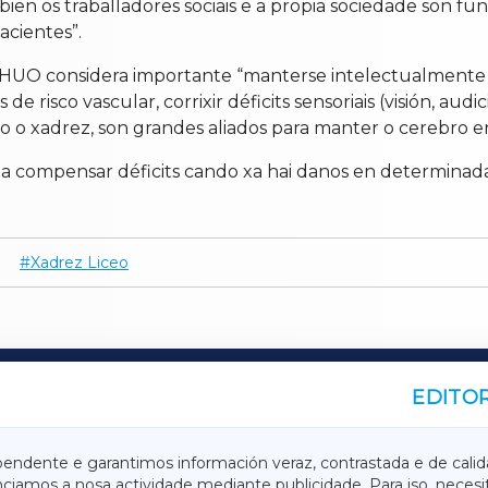
en os traballadores sociais e a propia sociedade son fu
acientes”.
CHUO considera importante “manterse intelectualmente e s
 de risco vascular, corrixir déficits sensoriais (visión, a
mo o xadrez, son grandes aliados para manter o cerebro e
 a compensar déficits cando xa hai danos en determinad
Xadrez Liceo
EDITOR
A
TERRACHAXA
pendente e garantimos información veraz, contrastada e de calid
anciamos a nosa actividade mediante publicidade. Para iso, neces