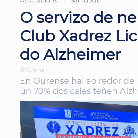
Asociacións
Sanidade
O servizo de n
Club Xadrez L
do Alzheimer
Ourense
En Ourense hai ao redor de 
un 70% dos cales teñen Alz