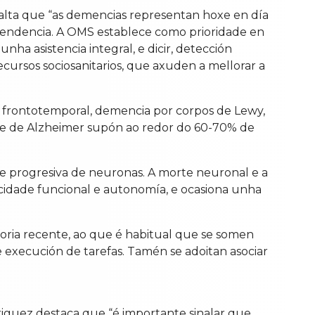
lta que “as demencias representan hoxe en día
pendencia. A OMS establece como prioridade en
nha asistencia integral, e dicir, detección
cursos sociosanitarios, que axuden a mellorar a
a frontotemporal, demencia por corpos de Lewy,
idade de Alzheimer supón ao redor do 60-70% de
e progresiva de neuronas. A morte neuronal e a
acidade funcional e autonomía, e ocasiona unha
moria recente, ao que é habitual que se somen
 execución de tarefas. Tamén se adoitan asociar
driguez destaca que “é importante sinalar que