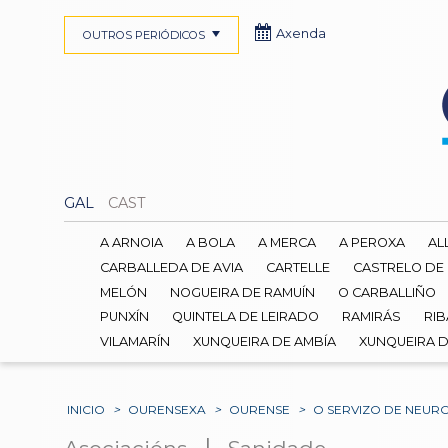
Axenda
OUTROS PERIÓDICOS
GAL
CAST
A ARNOIA
A BOLA
A MERCA
A PEROXA
AL
CARBALLEDA DE AVIA
CARTELLE
CASTRELO DE
MELÓN
NOGUEIRA DE RAMUÍN
O CARBALLIÑO
PUNXÍN
QUINTELA DE LEIRADO
RAMIRÁS
RIB
VILAMARÍN
XUNQUEIRA DE AMBÍA
XUNQUEIRA 
INICIO
>
OURENSEXA
>
OURENSE
>
O SERVIZO DE NEUR
|