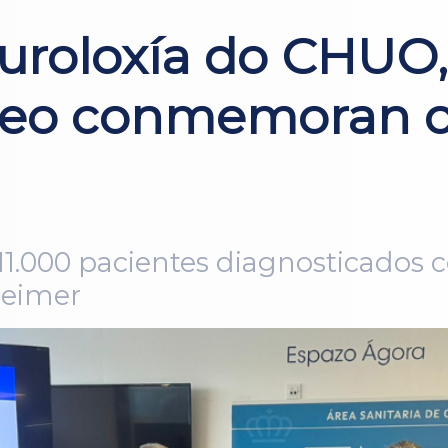
euroloxía do CHUO
iceo conmemoran o
11.000 pacientes diagnosticados 
heimer