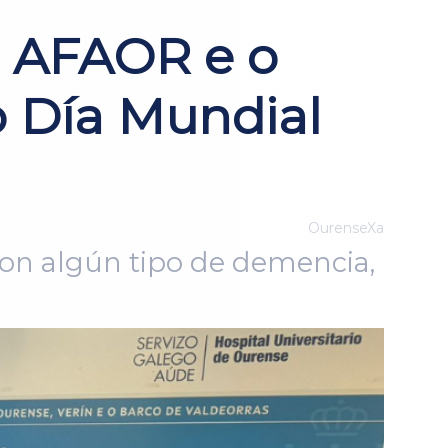
, AFAOR e o
 Día Mundial
OurenseXa
con algún tipo de demencia,