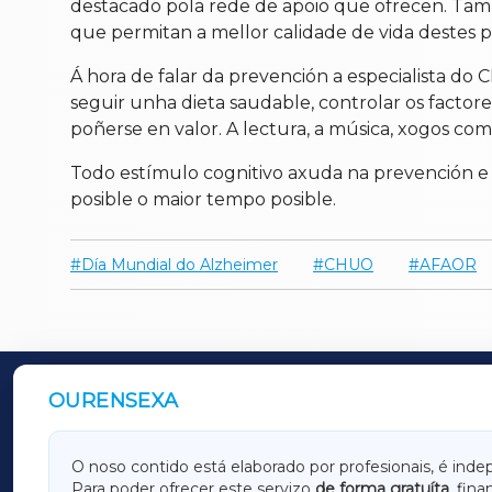
destacado pola rede de apoio que ofrecen. Tambi
que permitan a mellor calidade de vida destes p
Á hora de falar da prevención a especialista do 
seguir unha dieta saudable, controlar os factores
poñerse en valor. A lectura, a música, xogos co
Todo estímulo cognitivo axuda na prevención e
posible o maior tempo posible.
Día Mundial do Alzheimer
CHUO
AFAOR
OURENSEXA
OUTROS PERIÓDICOS
GALICIAXA
LUGOX
O noso contido está elaborado por profesionais, é inde
Para poder ofrecer este servizo
de forma gratuíta
, fin