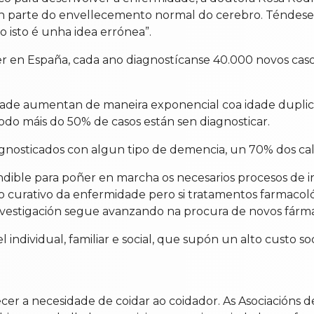
an parte do envellecemento normal do cerebro. Téndese
 isto é unha idea errónea”.
en España, cada ano diagnostícanse 40.000 novos casos
dade aumentan de maneira exponencial coa idade duplic
odo máis do 50% de casos están sen diagnosticar.
agnosticados con algun tipo de demencia, un 70% dos ca
ible para poñer en marcha os necesarios procesos de int
o curativo da enfermidade pero si tratamentos farmacol
nvestigación segue avanzando na procura de novos fárm
dividual, familiar e social, que supón un alto custo soc
er a necesidade de coidar ao coidador. As Asociacións 