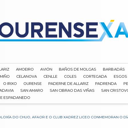
LARIZ
AMOEIRO
AVIÓN
BAÑOS DE MOLGAS
BARBADÁS
 MIÑO
CELANOVA
CENLLE
COLES
CORTEGADA
ESGOS
O IRIXO
OURENSE
PADERNE DE ALLARIZ
PADRENDA
PE
ADAVIA
SAN AMARO
SAN CIBRAO DAS VIÑAS
SAN CRISTOV
DE ESPADANEDO
OLOXÍA DO CHUO, AFAOR E O CLUB XADREZ LICEO CONMEMORAN O DÍ