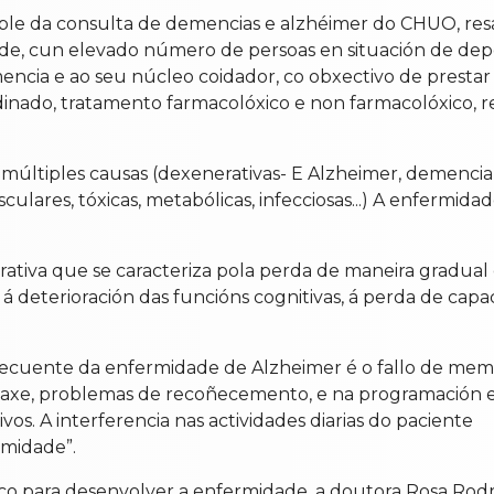
le da consulta de demencias e alzhéimer do CHUO, resa
ude, cun elevado número de persoas en situación de de
encia e ao seu núcleo coidador, co obxectivo de prestar u
inado, tratamento farmacolóxico e non farmacolóxico, re
r múltiples causas (dexenerativas- E Alzheimer, demenci
sculares, tóxicas, metabólicas, infecciosas...) A enferm
iva que se caracteriza pola perda de maneira gradual 
 deterioración das funcións cognitivas, á perda de cap
is frecuente da enfermidade de Alzheimer é o fallo de me
guaxe, problemas de recoñecemento, e na programación e
os. A interferencia nas actividades diarias do paciente
rmidade”.
risco para desenvolver a enfermidade, a doutora Rosa Ro