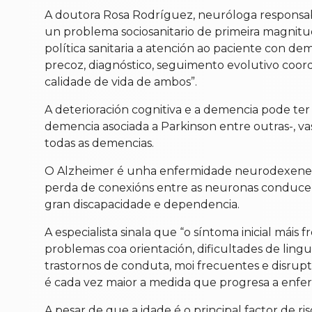
A doutora Rosa Rodríguez, neuróloga responsab
un problema sociosanitario de primeira magnit
política sanitaria a atención ao paciente con dem
precoz, diagnóstico, seguimento evolutivo coord
calidade de vida de ambos”.
A deterioración cognitiva e a demencia pode te
demencia asociada a Parkinson entre outras-, va
todas as demencias.
O Alzheimer é unha enfermidade neurodexenerat
perda de conexións entre as neuronas conduce á
gran discapacidade e dependencia.
A especialista sinala que “o síntoma inicial má
problemas coa orientación, dificultades de lin
trastornos de conduta, moi frecuentes e disruptiv
é cada vez maior a medida que progresa a enfe
A pesar de que a idade é o principal factor de 