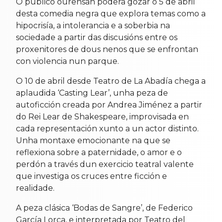
O público ourensán poderá gozar o 5 de abril
desta comedia negra que explora temas como a
hipocrisía, a intolerancia e a soberbia na
sociedade a partir das discusións entre os
proxenitores de dous nenos que se enfrontan
con violencia nun parque.
O 10 de abril desde Teatro de La Abadía chega a
aplaudida ‘Casting Lear’, unha peza de
autoficción creada por Andrea Jiménez a partir
do Rei Lear de Shakespeare, improvisada en
cada representación xunto a un actor distinto.
Unha montaxe emocionante na que se
reflexiona sobre a paternidade, o amor e o
perdón a través dun exercicio teatral valente
que investiga os cruces entre ficción e
realidade.
A peza clásica ‘Bodas de Sangre’, de Federico
García Lorca, e interpretada por Teatro del