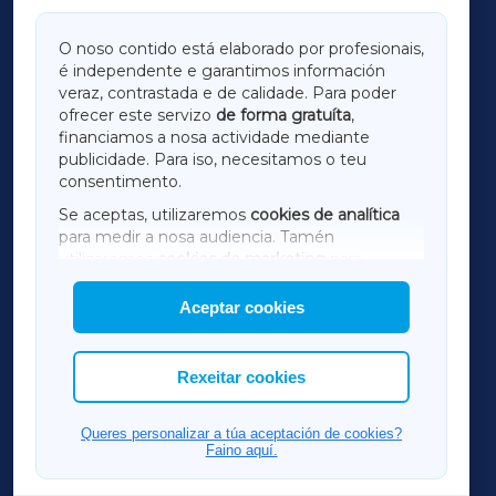
GALICIAXA
O noso contido está elaborado por profesionais,
é independente e garantimos información
LUGOXA
veraz, contrastada e de calidade. Para poder
ofrecer este servizo
de forma gratuíta
,
financiamos a nosa actividade mediante
TERRACHAXA
publicidade. Para iso, necesitamos o teu
consentimento.
SARRIAXA
Se aceptas, utilizaremos
cookies de analítica
para medir a nosa audiencia. Tamén
AMARIÑAXA
utilizaremos
cookies de marketing
para
mostrar publicidade de terceiros.
Aceptar cookies
RIBEIRASACRAXA
Así mesmo, podes personalizar a elección das
cookies que desexas permitir.
ACORUÑAXA
Rexeitar cookies
FERROLXA
Queres personalizar a túa aceptación de cookies?
Faino aquí.
OURENSEXA