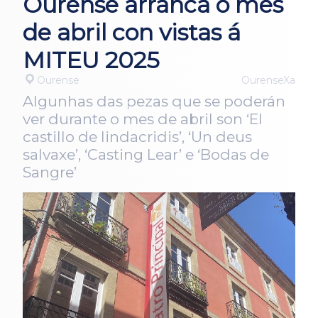
Ourense arranca o mes
de abril con vistas á
MITEU 2025
Ourense
OurenseXa
Algunhas das pezas que se poderán
ver durante o mes de abril son ‘El
castillo de lindacridis’, ‘Un deus
salvaxe’, ‘Casting Lear’ e ‘Bodas de
Sangre’