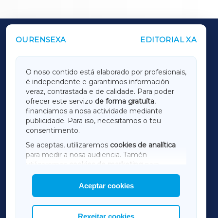
OURENSEXA
EDITORIAL XA
OUTROS PERIÓDICOS
GALICIAXA
O noso contido está elaborado por profesionais,
é independente e garantimos información
LUGOXA
veraz, contrastada e de calidade. Para poder
ofrecer este servizo
de forma gratuíta
,
financiamos a nosa actividade mediante
TERRACHAXA
publicidade. Para iso, necesitamos o teu
consentimento.
SARRIAXA
Se aceptas, utilizaremos
cookies de analítica
para medir a nosa audiencia. Tamén
AMARIÑAXA
utilizaremos
cookies de marketing
para
mostrar publicidade de terceiros.
Aceptar cookies
RIBEIRASACRAXA
Así mesmo, podes personalizar a elección das
cookies que desexas permitir.
ACORUÑAXA
Rexeitar cookies