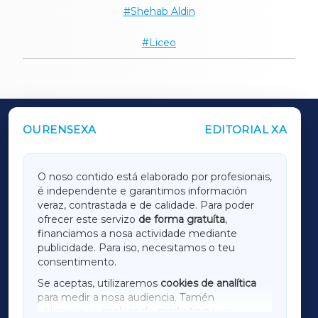
Shehab Aldin
Liceo
OURENSEXA
EDITORIAL XA
OUTROS PERIÓDICOS
GALICIAXA
O noso contido está elaborado por profesionais,
é independente e garantimos información
LUGOXA
veraz, contrastada e de calidade. Para poder
ofrecer este servizo
de forma gratuíta
,
financiamos a nosa actividade mediante
TERRACHAXA
publicidade. Para iso, necesitamos o teu
consentimento.
SARRIAXA
Se aceptas, utilizaremos
cookies de analítica
para medir a nosa audiencia. Tamén
AMARIÑAXA
utilizaremos
cookies de marketing
para