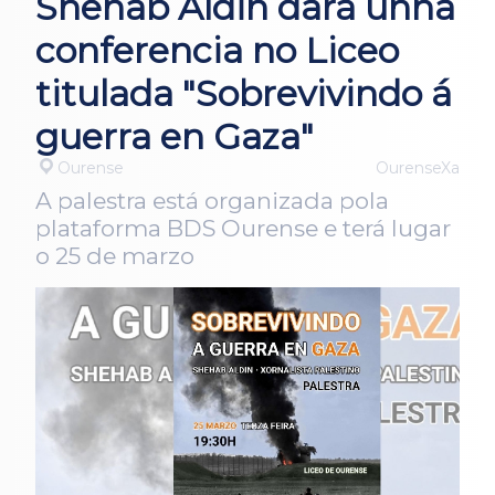
Shehab Aldin dará unha
conferencia no Liceo
titulada "Sobrevivindo á
guerra en Gaza"
Ourense
OurenseXa
A palestra está organizada pola
plataforma BDS Ourense e terá lugar
o 25 de marzo