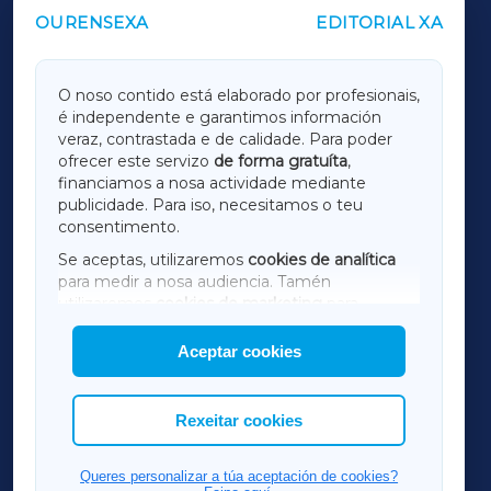
OURENSEXA
EDITORIAL XA
OUTROS PERIÓDICOS
GALICIAXA
O noso contido está elaborado por profesionais,
é independente e garantimos información
LUGOXA
veraz, contrastada e de calidade. Para poder
ofrecer este servizo
de forma gratuíta
,
financiamos a nosa actividade mediante
TERRACHAXA
publicidade. Para iso, necesitamos o teu
consentimento.
SARRIAXA
Se aceptas, utilizaremos
cookies de analítica
para medir a nosa audiencia. Tamén
AMARIÑAXA
utilizaremos
cookies de marketing
para
mostrar publicidade de terceiros.
Aceptar cookies
RIBEIRASACRAXA
Así mesmo, podes personalizar a elección das
cookies que desexas permitir.
ACORUÑAXA
Rexeitar cookies
FERROLXA
Queres personalizar a túa aceptación de cookies?