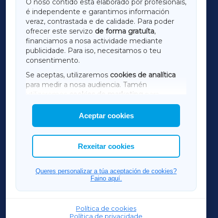
O noso contido está elaborado por profesionais,
é independente e garantimos información
LUGOXA
veraz, contrastada e de calidade. Para poder
ofrecer este servizo
de forma gratuíta
,
financiamos a nosa actividade mediante
TERRACHAXA
publicidade. Para iso, necesitamos o teu
consentimento.
SARRIAXA
Se aceptas, utilizaremos
cookies de analítica
para medir a nosa audiencia. Tamén
AMARIÑAXA
utilizaremos
cookies de marketing
para
mostrar publicidade de terceiros.
Aceptar cookies
RIBEIRASACRAXA
Así mesmo, podes personalizar a elección das
cookies que desexas permitir.
ACORUÑAXA
Rexeitar cookies
FERROLXA
Queres personalizar a túa aceptación de cookies?
Faino aquí.
OURENSEXA
Política de cookies
Política de privacidade