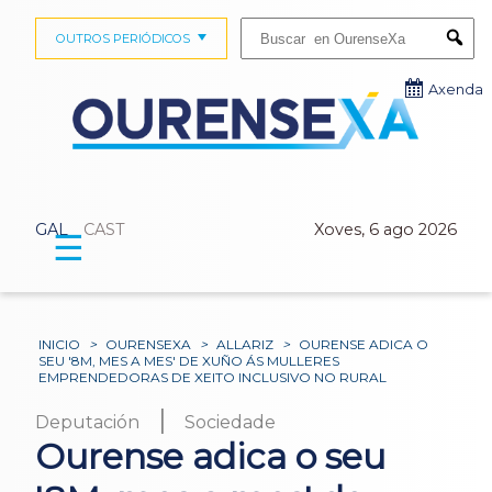
Buscar:
OUTROS PERIÓDICOS
Submi
Axenda
GAL
CAST
Xoves, 6 ago 2026
☰
INICIO
>
OURENSEXA
>
ALLARIZ
>
OURENSE ADICA O
SEU '8M, MES A MES' DE XUÑO ÁS MULLERES
EMPRENDEDORAS DE XEITO INCLUSIVO NO RURAL
|
Deputación
Sociedade
Ourense adica o seu