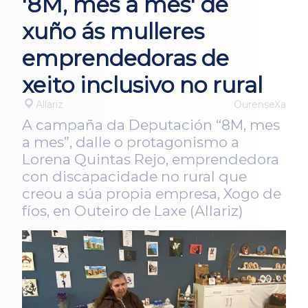
'8M, mes a mes' de
xuño ás mulleres
emprendedoras de
xeito inclusivo no rural
Allariz
OurenseXa
A campaña da Deputación “8M, mes
a mes”, dalle o protagonismo a
Lorena Quintas Rejo, emprendedora
con discapacidade no rural que
creou a súa propia empresa, Xogo de
fíos, en Outeiro de Laxe (Allariz)