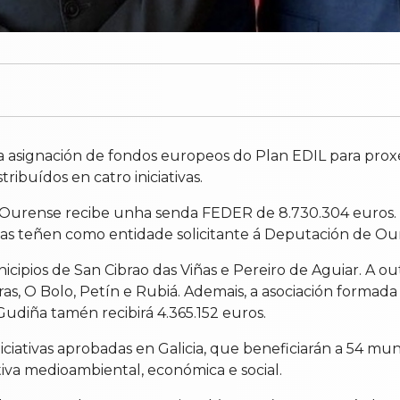
a asignación de fondos europeos do Plan EDIL para prox
ribuídos en catro iniciativas.
 Ourense recibe unha senda FEDER de 8.730.304 euros. M
elas teñen como entidade solicitante á Deputación de Ou
icipios de San Cibrao das Viñas e Pereiro de Aguiar. A o
ras, O Bolo, Petín e Rubiá. Ademais, a asociación formada
 Gudiña tamén recibirá 4.365.152 euros.
iciativas aprobadas en Galicia, que beneficiarán a 54 mu
va medioambiental, económica e social.