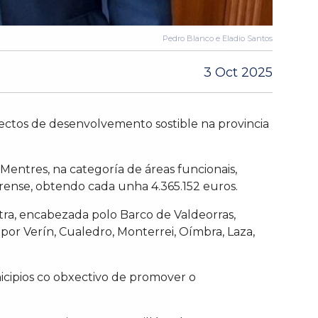
Pedro Blanco e Eladio Santos
3 Oct 2025
ectos de desenvolvemento sostible na provincia
entres, na categoría de áreas funcionais,
rense, obtendo cada unha 4.365.152 euros.
utra, encabezada polo Barco de Valdeorras,
 por Verín, Cualedro, Monterrei, Oímbra, Laza,
nicipios co obxectivo de promover o