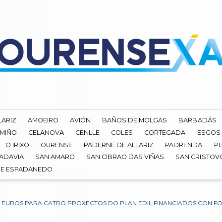
LARIZ
AMOEIRO
AVIÓN
BAÑOS DE MOLGAS
BARBADÁS
 MIÑO
CELANOVA
CENLLE
COLES
CORTEGADA
ESGOS
O IRIXO
OURENSE
PADERNE DE ALLARIZ
PADRENDA
PE
ADAVIA
SAN AMARO
SAN CIBRAO DAS VIÑAS
SAN CRISTOV
DE ESPADANEDO
DE EUROS PARA CATRO PROXECTOS DO PLAN EDIL FINANCIADOS CON 