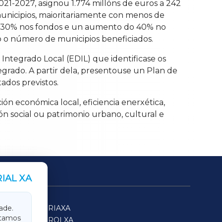
-2027, asignou 1.774 millóns de euros a 242
municipios, maioritariamente con menos de
do 30% nos fondos e un aumento do 40% no
o o número de municipios beneficiados.
Integrado Local (EDIL) que identificase os
egrado. A partir dela, presentouse un Plan de
ados previstos.
ón económica local, eficiencia enerxética,
ón social ou patrimonio urbano, cultural e
IAL XA
SARRIAXA
ade.
itamos
FERROLXA