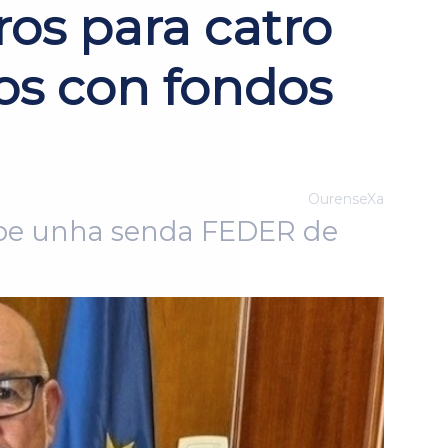
ros para catro
os con fondos
OurenseXa
cibe unha senda FEDER de