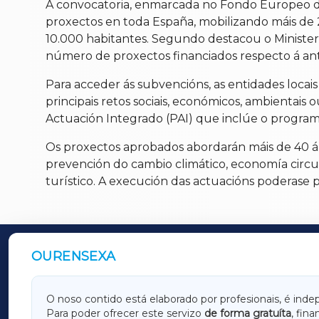
A convocatoria, enmarcada no Fondo Europeo de
proxectos en toda España, mobilizando máis de 
10.000 habitantes. Segundo destacou o Ministe
número de proxectos financiados respecto á ant
Para acceder ás subvencións, as entidades locai
principais retos sociais, económicos, ambientai
Actuación Integrado (PAI) que inclúe o programa
Os proxectos aprobados abordarán máis de 40 ámb
prevención do cambio climático, economía circula
turístico. A execución das actuacións poderase 
OURENSEXA
OUTROS PERIÓDICOS
GALICIAXA
LUGOX
O noso contido está elaborado por profesionais, é inde
Para poder ofrecer este servizo
de forma gratuíta
, fin
AMARIÑAXA
RIBEIR