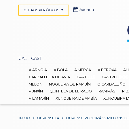
Axenda
OUTROS PERIÓDICOS
GAL
CAST
A ARNOIA
A BOLA
A MERCA
A PEROXA
AL
CARBALLEDA DE AVIA
CARTELLE
CASTRELO DE
MELÓN
NOGUEIRA DE RAMUÍN
O CARBALLIÑO
PUNXÍN
QUINTELA DE LEIRADO
RAMIRÁS
RIB
VILAMARÍN
XUNQUEIRA DE AMBÍA
XUNQUEIRA 
INICIO
>
OURENSEXA
>
OURENSE RECIBIRÁ 22 MILLÓNS 