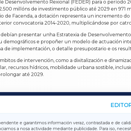
 Desenvolvemento Rexional (FEDER) para o período 2021
2.500 millóns de investimento público até 2029 en 971 
rio de Facenda, a dotación representa un incremento 
erior convocatoria 2014-2020, multiplicándose por catr
s debían presentar unha Estratexia de Desenvolvemento 
s ou demográficos e propoñer un modelo de actuación int
 de implementación, o detalle presupostario e os result
itos de intervención, como a dixitalización e dinamizaci
r, recursos hídricos, mobilidade urbana sostible, inclusi
prolongar até 2029.
EDITOR
A
TERRACHAXA
pendente e garantimos información veraz, contrastada e de calid
anciamos a nosa actividade mediante publicidade. Para iso, neces
ASACRAXA
ACORUÑAXA