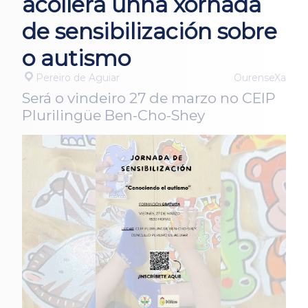
acollerá unha xornada
de sensibilización sobre
o autismo
Pereiro de Aguiar
OurenseXa
Será o vindeiro 27 de marzo no CEIP
Plurilingüe Ben-Cho-Shey