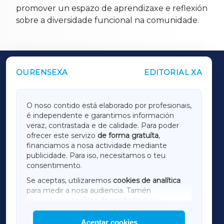
promover un espazo de aprendizaxe e reflexión
sobre a diversidade funcional na comunidade.
OURENSEXA
EDITORIAL XA
OUTROS PERIÓDICOS
GALICIAXA
O noso contido está elaborado por profesionais,
é independente e garantimos información
LUGOXA
veraz, contrastada e de calidade. Para poder
ofrecer este servizo
de forma gratuíta
,
financiamos a nosa actividade mediante
TERRACHAXA
publicidade. Para iso, necesitamos o teu
consentimento.
SARRIAXA
Se aceptas, utilizaremos
cookies de analítica
para medir a nosa audiencia. Tamén
AMARIÑAXA
utilizaremos
cookies de marketing
para
mostrar publicidade de terceiros.
Aceptar cookies