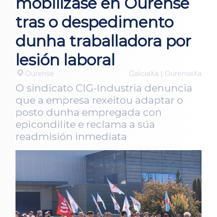
mobilízase en Ourense
tras o despedimento
dunha traballadora por
lesión laboral
Ourense
GaliciaXa | OurenseXa
O sindicato CIG-Industria denuncia
que a empresa rexeitou adaptar o
posto dunha empregada con
epicondilite e reclama a súa
readmisión inmediata