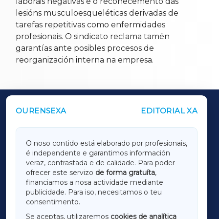
laborais negativas e o recoñecemento das
lesións musculoesqueléticas derivadas de
tarefas repetitivas como enfermidades
profesionais. O sindicato reclama tamén
garantías ante posibles procesos de
reorganización interna na empresa.
OURENSEXA
EDITORIAL XA
OUTROS PERIÓDICOS
GALICIAXA
O noso contido está elaborado por profesionais,
é independente e garantimos información
LUGOXA
veraz, contrastada e de calidade. Para poder
ofrecer este servizo
de forma gratuíta
,
financiamos a nosa actividade mediante
TERRACHAXA
publicidade. Para iso, necesitamos o teu
consentimento.
SARRIAXA
Se aceptas, utilizaremos
cookies de analítica