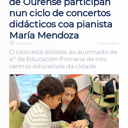
de Ourense participan
nun ciclo de concertos
didácticos coa pianista
María Mendoza
Ourense
OurenseXa
O ciclo está dirixido ao alumnado de
4º de Educación Primaria de oito
centros educativos da cidade