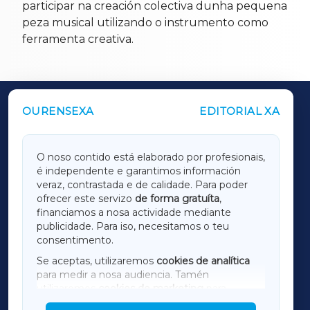
participar na creación colectiva dunha pequena
peza musical utilizando o instrumento como
ferramenta creativa.
OURENSEXA
EDITORIAL XA
OUTROS PERIÓDICOS
GALICIAXA
O noso contido está elaborado por profesionais,
é independente e garantimos información
LUGOXA
veraz, contrastada e de calidade. Para poder
ofrecer este servizo
de forma gratuíta
,
financiamos a nosa actividade mediante
TERRACHAXA
publicidade. Para iso, necesitamos o teu
consentimento.
SARRIAXA
Se aceptas, utilizaremos
cookies de analítica
para medir a nosa audiencia. Tamén
AMARIÑAXA
utilizaremos
cookies de marketing
para
mostrar publicidade de terceiros.