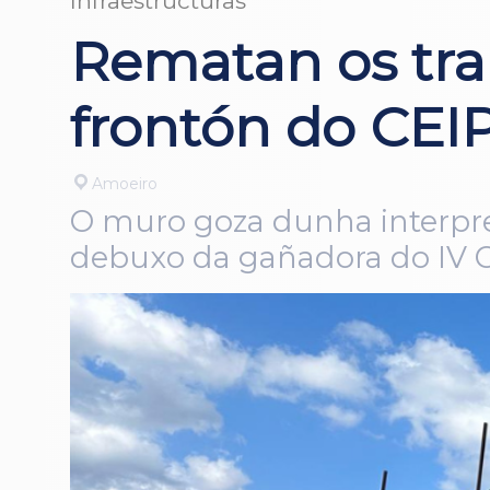
Infraestructuras
Rematan os trab
frontón do CEI
Amoeiro
O muro goza dunha interpre
debuxo da gañadora do IV 