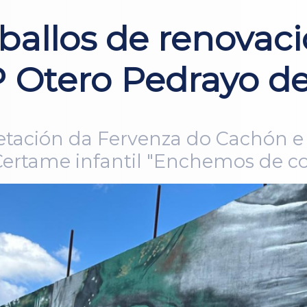
allos de renovaci
P Otero Pedrayo d
tación da Fervenza do Cachón e
Certame infantil "Enchemos de 