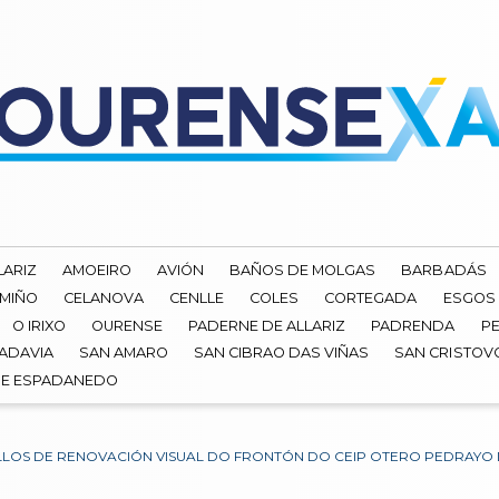
LARIZ
AMOEIRO
AVIÓN
BAÑOS DE MOLGAS
BARBADÁS
 MIÑO
CELANOVA
CENLLE
COLES
CORTEGADA
ESGOS
O IRIXO
OURENSE
PADERNE DE ALLARIZ
PADRENDA
PE
ADAVIA
SAN AMARO
SAN CIBRAO DAS VIÑAS
SAN CRISTOV
DE ESPADANEDO
LOS DE RENOVACIÓN VISUAL DO FRONTÓN DO CEIP OTERO PEDRAYO