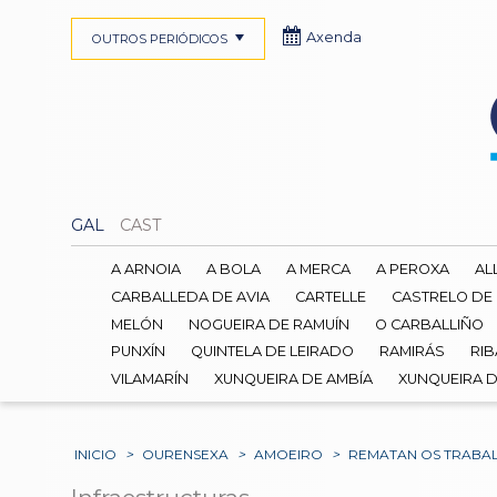
Axenda
OUTROS PERIÓDICOS
GAL
CAST
A ARNOIA
A BOLA
A MERCA
A PEROXA
AL
CARBALLEDA DE AVIA
CARTELLE
CASTRELO DE
MELÓN
NOGUEIRA DE RAMUÍN
O CARBALLIÑO
PUNXÍN
QUINTELA DE LEIRADO
RAMIRÁS
RIB
VILAMARÍN
XUNQUEIRA DE AMBÍA
XUNQUEIRA 
INICIO
>
OURENSEXA
>
AMOEIRO
>
REMATAN OS TRABAL