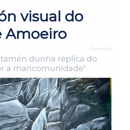
ón visual do
e Amoeiro
OurenseXa
 tamén dunha réplica do
cor a mancomunidade"