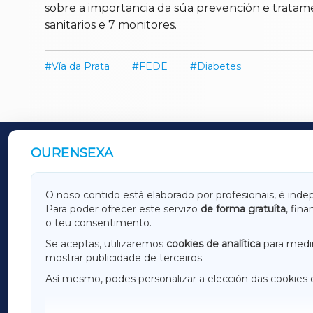
sobre a importancia da súa prevención e tratam
sanitarios e 7 monitores.
Vía da Prata
FEDE
Diabetes
OURENSEXA
OUTROS PERIÓDICOS
GALICIAXA
LUGOX
O noso contido está elaborado por profesionais, é inde
Para poder ofrecer este servizo
de forma gratuíta
, fin
AMARIÑAXA
RIBEIR
o teu consentimento.
OURENSEXA
Se aceptas, utilizaremos
cookies de analítica
para medir
mostrar publicidade de terceiros.
Así mesmo, podes personalizar a elección das cookies 
F