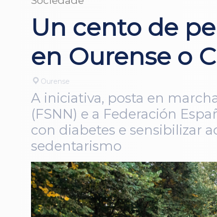
Sociedade
Un cento de pe
en Ourense o C
Ourense
A iniciativa, posta en marc
(FSNN) e a Federación Españ
con diabetes e sensibilizar
sedentarismo