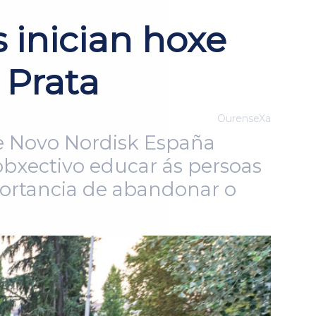
 inician hoxe
 Prata
OurenseXa
de Novo Nordisk España
obxectivo educar ás persoas
mportancia de abandonar o