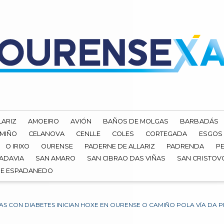
LARIZ
AMOEIRO
AVIÓN
BAÑOS DE MOLGAS
BARBADÁS
 MIÑO
CELANOVA
CENLLE
COLES
CORTEGADA
ESGOS
O IRIXO
OURENSE
PADERNE DE ALLARIZ
PADRENDA
PE
ADAVIA
SAN AMARO
SAN CIBRAO DAS VIÑAS
SAN CRISTOV
DE ESPADANEDO
S CON DIABETES INICIAN HOXE EN OURENSE O CAMIÑO POLA VÍA DA 