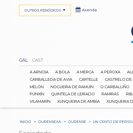
Axenda
OUTROS PERIÓDICOS
GAL
CAST
A ARNOIA
A BOLA
A MERCA
A PEROXA
AL
CARBALLEDA DE AVIA
CARTELLE
CASTRELO DE
MELÓN
NOGUEIRA DE RAMUÍN
O CARBALLIÑO
PUNXÍN
QUINTELA DE LEIRADO
RAMIRÁS
RIB
VILAMARÍN
XUNQUEIRA DE AMBÍA
XUNQUEIRA 
INICIO
>
OURENSEXA
>
OURENSE
>
UN CENTO DE PERSOA