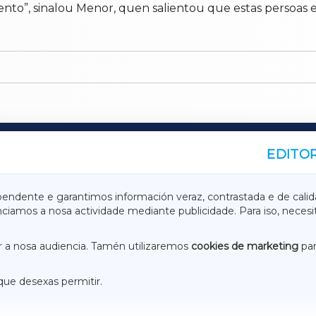
ento”, sinalou Menor, quen salientou que estas persoas 
EDITOR
A
TERRACHAXA
pendente e garantimos información veraz, contrastada e de calid
anciamos a nosa actividade mediante publicidade. Para iso, neces
ASACRAXA
ACORUÑAXA
 a nosa audiencia. Tamén utilizaremos
cookies de marketing
par
que desexas permitir.
ACEBOOK
CONTACTO