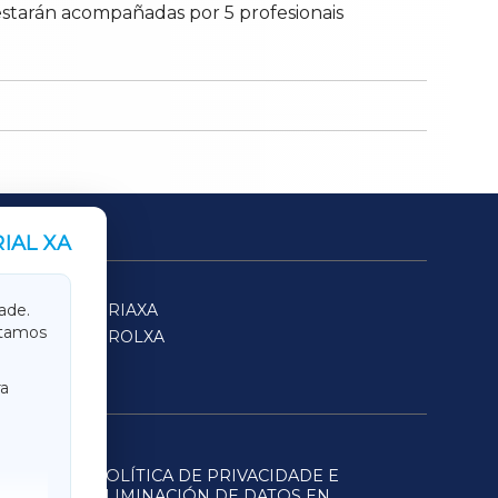
estarán acompañadas por 5 profesionais
IAL XA
SARRIAXA
ade.
itamos
FERROLXA
a
POLÍTICA DE PRIVACIDADE E
ELIMINACIÓN DE DATOS EN