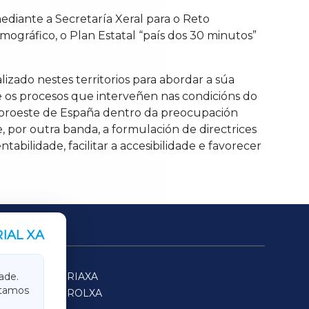
mediante a Secretaría Xeral para o Reto
mográfico, o Plan Estatal “país dos 30 minutos”
izado nestes territorios para abordar a súa
e os procesos que interveñen nas condicións do
o noroeste de España dentro da preocupación
e, por outra banda, a formulación de directrices
tabilidade, facilitar a accesibilidade e favorecer
IAL XA
SARRIAXA
ade.
itamos
FERROLXA