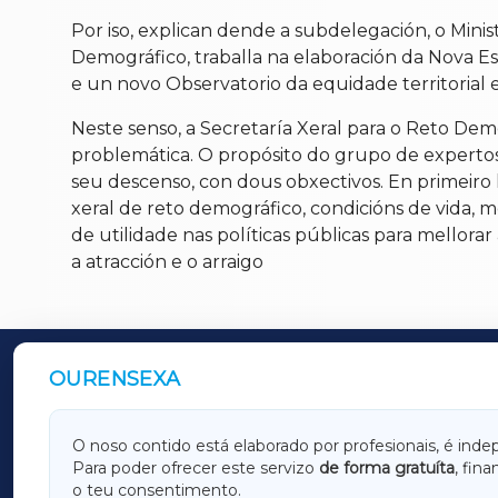
Por iso, explican dende a subdelegación, o Minis
Demográfico, traballa na elaboración da Nova Est
e un novo Observatorio da equidade territorial 
Neste senso, a Secretaría Xeral para o Reto Demo
problemática. O propósito do grupo de expertos
seu descenso, con dous obxectivos. En primeiro 
xeral de reto demográfico, condicións de vida, mo
de utilidade nas políticas públicas para mellorar 
a atracción e o arraigo
OURENSEXA
OUTROS PERIÓDICOS
GALICIAXA
LUGOX
O noso contido está elaborado por profesionais, é inde
Para poder ofrecer este servizo
de forma gratuíta
, fin
AMARIÑAXA
RIBEIR
o teu consentimento.