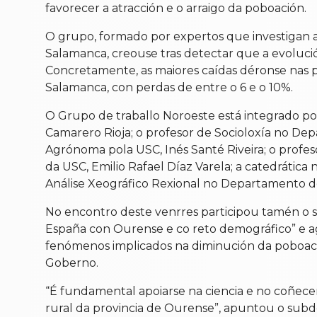
favorecer a atracción e o arraigo da poboación.
O grupo, formado por expertos que investigan a
Salamanca, creouse tras detectar que a evoluci
Concretamente, as maiores caídas déronse nas p
Salamanca, con perdas de entre o 6 e o 10%.
O Grupo de traballo Noroeste está integrado pol
Camarero Rioja; o profesor de Socioloxía no De
Agrónoma pola USC, Inés Santé Riveira; o profes
da USC, Emilio Rafael Díaz Varela; a catedrática 
Análise Xeográfico Rexional no Departamento de
No encontro deste venrres participou tamén o
España con Ourense e co reto demográfico” e agr
fenómenos implicados na diminución da poboación
Goberno.
“É fundamental apoiarse na ciencia e no coñecem
rural da provincia de Ourense”, apuntou o sub