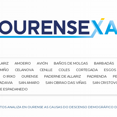
LARIZ
AMOEIRO
AVIÓN
BAÑOS DE MOLGAS
BARBADÁS
 MIÑO
CELANOVA
CENLLE
COLES
CORTEGADA
ESGOS
O IRIXO
OURENSE
PADERNE DE ALLARIZ
PADRENDA
PE
ADAVIA
SAN AMARO
SAN CIBRAO DAS VIÑAS
SAN CRISTOV
DE ESPADANEDO
TOS ANALIZA EN OURENSE AS CAUSAS DO DESCENSO DEMOGRÁFICO D