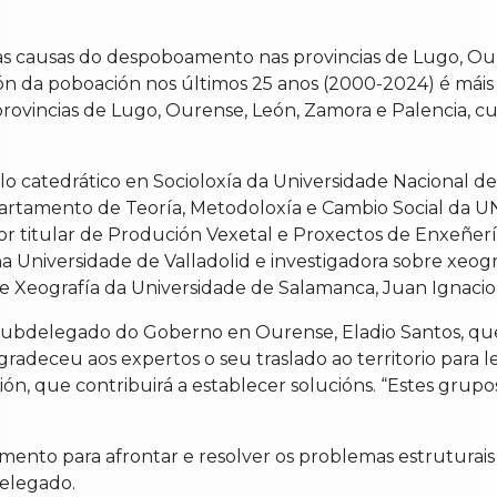
s causas do despoboamento nas provincias de Lugo, Oure
ón da poboación nos últimos 25 anos (2000-2024) é máis
rovincias de Lugo, Ourense, León, Zamora e Palencia, cu
o catedrático en Socioloxía da Universidade Nacional de
partamento de Teoría, Metodoloxía e Cambio Social da UN
or titular de Produción Vexetal e Proxectos de Enxeñerí
na Universidade de Valladolid e investigadora sobre xeograf
 Xeografía da Universidade de Salamanca, Juan Ignacio
 subdelegado do Goberno en Ourense, Eladio Santos, q
adeceu aos expertos o seu traslado ao territorio para l
, que contribuirá a establecer solucións. “Estes grupos 
ento para afrontar e resolver os problemas estruturais
delegado.