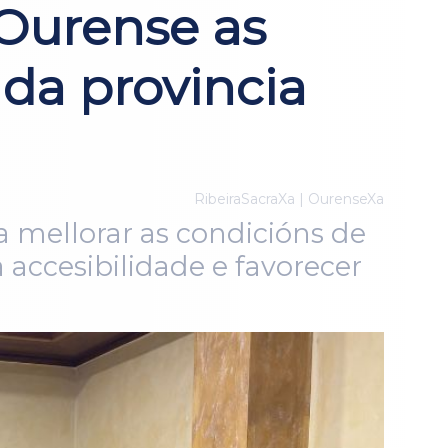
 Ourense as
da provincia
RibeiraSacraXa | OurenseXa
ra mellorar as condicións de
a accesibilidade e favorecer