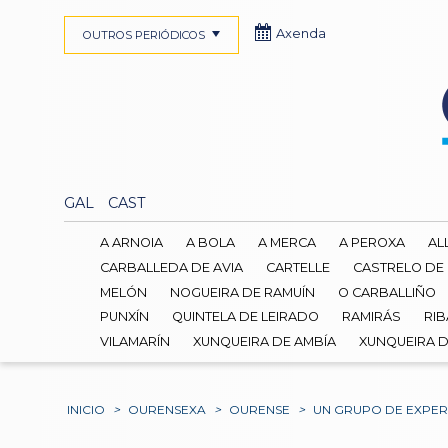
Axenda
OUTROS PERIÓDICOS
GAL
CAST
A ARNOIA
A BOLA
A MERCA
A PEROXA
AL
CARBALLEDA DE AVIA
CARTELLE
CASTRELO DE
MELÓN
NOGUEIRA DE RAMUÍN
O CARBALLIÑO
PUNXÍN
QUINTELA DE LEIRADO
RAMIRÁS
RIB
VILAMARÍN
XUNQUEIRA DE AMBÍA
XUNQUEIRA 
INICIO
>
OURENSEXA
>
OURENSE
>
UN GRUPO DE EXPER