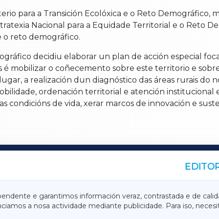
terio para a Transición Ecolóxica e o Reto Demográfico, 
ratexia Nacional para a Equidade Territorial e o Reto De
e o reto demográfico.
gráfico decidiu elaborar un plan de acción especial focal
 é mobilizar o coñecemento sobre este territorio e sobr
lugar, a realización dun diagnóstico das áreas rurais d
bilidade, ordenación territorial e atención institucional 
as condicións de vida, xerar marcos de innovación e susten
EDITOR
A
TERRACHAXA
pendente e garantimos información veraz, contrastada e de calid
anciamos a nosa actividade mediante publicidade. Para iso, neces
ASACRAXA
ACORUÑAXA