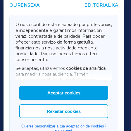
OURENSEXA
EDITORIAL XA
OUTROS PERIÓDICOS
GALICIAXA
O noso contido está elaborado por profesionais,
é independente e garantimos información
LUGOXA
veraz, contrastada e de calidade. Para poder
ofrecer este servizo
de forma gratuíta
,
financiamos a nosa actividade mediante
TERRACHAXA
publicidade. Para iso, necesitamos o teu
consentimento.
SARRIAXA
Se aceptas, utilizaremos
cookies de analítica
para medir a nosa audiencia. Tamén
AMARIÑAXA
utilizaremos
cookies de marketing
para
mostrar publicidade de terceiros.
Aceptar cookies
RIBEIRASACRAXA
Así mesmo, podes personalizar a elección das
cookies que desexas permitir.
ACORUÑAXA
Rexeitar cookies
FERROLXA
Queres personalizar a túa aceptación de cookies?
Faino aquí.