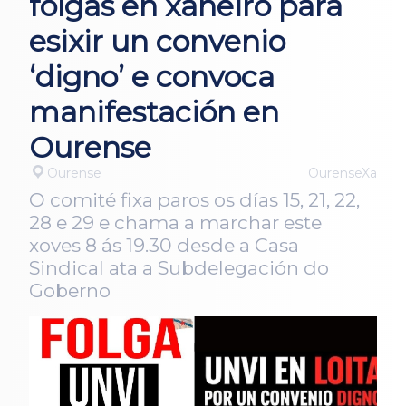
folgas en xaneiro para
esixir un convenio
‘digno’ e convoca
manifestación en
Ourense
Ourense
OurenseXa
O comité fixa paros os días 15, 21, 22,
28 e 29 e chama a marchar este
xoves 8 ás 19.30 desde a Casa
Sindical ata a Subdelegación do
Goberno