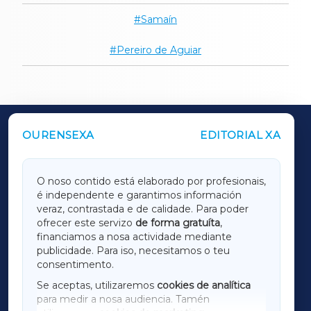
Samaín
Pereiro de Aguiar
OURENSEXA
EDITORIAL XA
OUTROS PERIÓDICOS
GALICIAXA
O noso contido está elaborado por profesionais,
é independente e garantimos información
LUGOXA
veraz, contrastada e de calidade. Para poder
ofrecer este servizo
de forma gratuíta
,
financiamos a nosa actividade mediante
TERRACHAXA
publicidade. Para iso, necesitamos o teu
consentimento.
SARRIAXA
Se aceptas, utilizaremos
cookies de analítica
para medir a nosa audiencia. Tamén