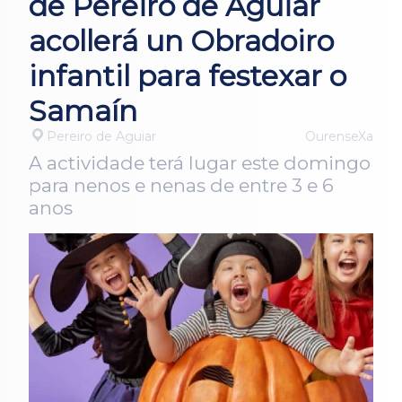
de Pereiro de Aguiar
acollerá un Obradoiro
infantil para festexar o
Samaín
Pereiro de Aguiar
OurenseXa
A actividade terá lugar este domingo
para nenos e nenas de entre 3 e 6
anos