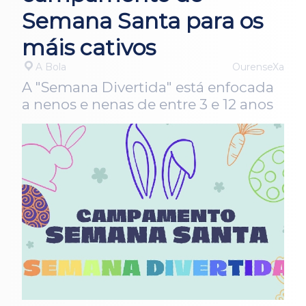
Semana Santa para os
máis cativos
A Bola
OurenseXa
A "Semana Divertida" está enfocada
a nenos e nenas de entre 3 e 12 anos