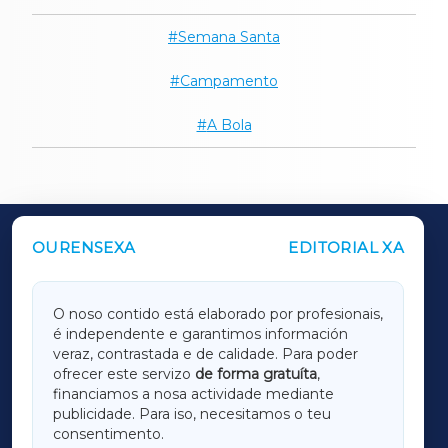
Semana Santa
Campamento
A Bola
OURENSEXA
EDITORIAL XA
OUTROS PERIÓDICOS
GALICIAXA
O noso contido está elaborado por profesionais,
é independente e garantimos información
LUGOXA
veraz, contrastada e de calidade. Para poder
ofrecer este servizo
de forma gratuíta
,
financiamos a nosa actividade mediante
TERRACHAXA
publicidade. Para iso, necesitamos o teu
consentimento.