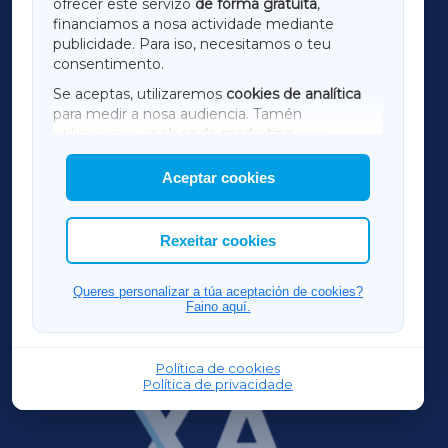
ofrecer este servizo
de forma gratuíta
,
financiamos a nosa actividade mediante
TERRACHAXA
publicidade. Para iso, necesitamos o teu
consentimento.
SARRIAXA
Se aceptas, utilizaremos
cookies de analítica
para medir a nosa audiencia. Tamén
AMARIÑAXA
utilizaremos
cookies de marketing
para
mostrar publicidade de terceiros.
Aceptar cookies
RIBEIRASACRAXA
Así mesmo, podes personalizar a elección das
cookies que desexas permitir.
ACORUÑAXA
Rexeitar cookies
FERROLXA
Queres personalizar a túa aceptación de cookies?
Faino aquí.
OURENSEXA
Política de cookies
Política de privacidade