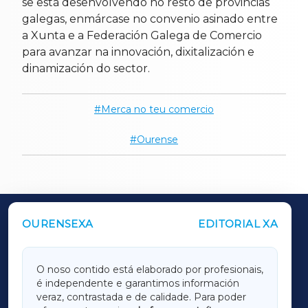
se está desenvolvendo no resto de provincias
galegas, enmárcase no convenio asinado entre
a Xunta e a Federación Galega de Comercio
para avanzar na innovación, dixitalización e
dinamización do sector.
Merca no teu comercio
Ourense
OURENSEXA
EDITORIAL XA
OUTROS PERIÓDICOS
GALICIAXA
O noso contido está elaborado por profesionais,
é independente e garantimos información
LUGOXA
veraz, contrastada e de calidade. Para poder