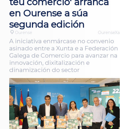
teu comercio' arranca
en Ourense a súa
segunda edición
Ourense
OurenseXa
A iniciativa enmárcase no convenio
asinado entre a Xunta e a Federación
Galega de Comercio para avanzar na
innovación, dixitalización e
dinamización do sector