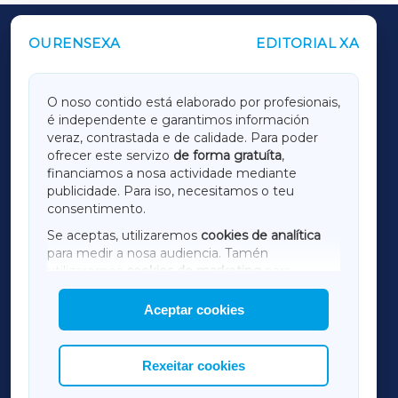
OURENSEXA
EDITORIAL XA
OUTROS PERIÓDICOS
GALICIAXA
O noso contido está elaborado por profesionais,
é independente e garantimos información
LUGOXA
veraz, contrastada e de calidade. Para poder
ofrecer este servizo
de forma gratuíta
,
financiamos a nosa actividade mediante
TERRACHAXA
publicidade. Para iso, necesitamos o teu
consentimento.
SARRIAXA
Se aceptas, utilizaremos
cookies de analítica
para medir a nosa audiencia. Tamén
AMARIÑAXA
utilizaremos
cookies de marketing
para
mostrar publicidade de terceiros.
Aceptar cookies
RIBEIRASACRAXA
Así mesmo, podes personalizar a elección das
cookies que desexas permitir.
ACORUÑAXA
Rexeitar cookies