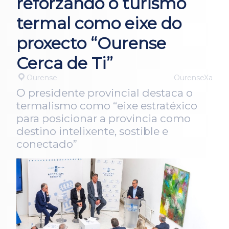
reforzando o turismo
termal como eixe do
proxecto “Ourense
Cerca de Ti”
Ourense
OurenseXa
O presidente provincial destaca o
termalismo como “eixe estratéxico
para posicionar a provincia como
destino intelixente, sostible e
conectado”