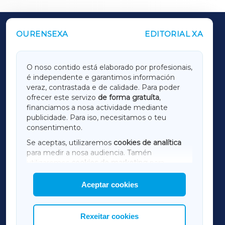
OURENSEXA
EDITORIAL XA
OUTROS PERIÓDICOS
GALICIAXA
O noso contido está elaborado por profesionais,
é independente e garantimos información
LUGOXA
veraz, contrastada e de calidade. Para poder
ofrecer este servizo
de forma gratuíta
,
financiamos a nosa actividade mediante
TERRACHAXA
publicidade. Para iso, necesitamos o teu
consentimento.
SARRIAXA
Se aceptas, utilizaremos
cookies de analítica
para medir a nosa audiencia. Tamén
AMARIÑAXA
utilizaremos
cookies de marketing
para
mostrar publicidade de terceiros.
Aceptar cookies
RIBEIRASACRAXA
Así mesmo, podes personalizar a elección das
cookies que desexas permitir.
ACORUÑAXA
Rexeitar cookies