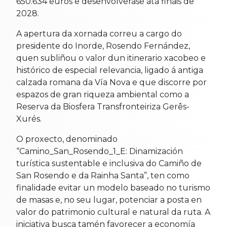
650.634 euros e desenvolverase ata finais de
2028.
A apertura da xornada correu a cargo do
presidente do Inorde, Rosendo Fernández,
quen subliñou o valor dun itinerario xacobeo e
histórico de especial relevancia, ligado á antiga
calzada romana da Vía Nova e que discorre por
espazos de gran riqueza ambiental como a
Reserva da Biosfera Transfronteiriza Gerês-
Xurés.
O proxecto, denominado
“Camino_San_Rosendo_1_E: Dinamización
turística sustentable e inclusiva do Camiño de
San Rosendo e da Rainha Santa”, ten como
finalidade evitar un modelo baseado no turismo
de masas e, no seu lugar, potenciar a posta en
valor do patrimonio cultural e natural da ruta. A
iniciativa busca tamén favorecer a economía