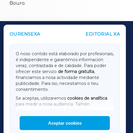
Bouro.
OURENSEXA
EDITORIAL XA
OUTROS PERIÓDICOS
GALICIAXA
O noso contido está elaborado por profesionais,
é independente e garantimos información
LUGOXA
veraz, contrastada e de calidade. Para poder
ofrecer este servizo
de forma gratuíta
,
financiamos a nosa actividade mediante
TERRACHAXA
publicidade. Para iso, necesitamos o teu
consentimento.
SARRIAXA
Se aceptas, utilizaremos
cookies de analítica
para medir a nosa audiencia. Tamén
AMARIÑAXA
utilizaremos
cookies de marketing
para
mostrar publicidade de terceiros.
Aceptar cookies
RIBEIRASACRAXA
Así mesmo, podes personalizar a elección das
cookies que desexas permitir.