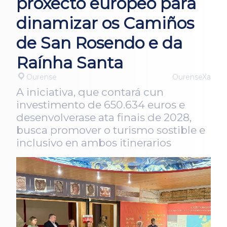
proxecto europeo para
dinamizar os Camiños
de San Rosendo e da
Raínha Santa
Ourense
OurenseXa
A iniciativa, que contará cun
investimento de 650.634 euros e
desenvolverase ata finais de 2028,
busca promover o turismo sostible e
inclusivo en ambos itinerarios