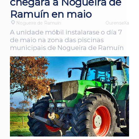
chegará a Nogueira de
Ramuín en maio
Nogueira de Ramuín
OurenseXa
A unidade móbil instalarase o día 7
de maio na zona das piscinas
municipais de Nogueira de Ramuín