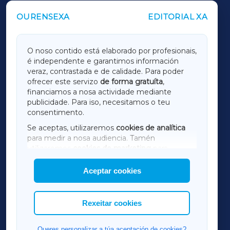
OURENSEXA
EDITORIAL XA
OUTROS PERIÓDICOS
GALICIAXA
O noso contido está elaborado por profesionais,
é independente e garantimos información
LUGOXA
veraz, contrastada e de calidade. Para poder
ofrecer este servizo
de forma gratuíta
,
financiamos a nosa actividade mediante
TERRACHAXA
publicidade. Para iso, necesitamos o teu
consentimento.
SARRIAXA
Se aceptas, utilizaremos
cookies de analítica
para medir a nosa audiencia. Tamén
AMARIÑAXA
utilizaremos
cookies de marketing
para
mostrar publicidade de terceiros.
Aceptar cookies
RIBEIRASACRAXA
Así mesmo, podes personalizar a elección das
cookies que desexas permitir.
ACORUÑAXA
Rexeitar cookies
FERROLXA
Queres personalizar a túa aceptación de cookies?