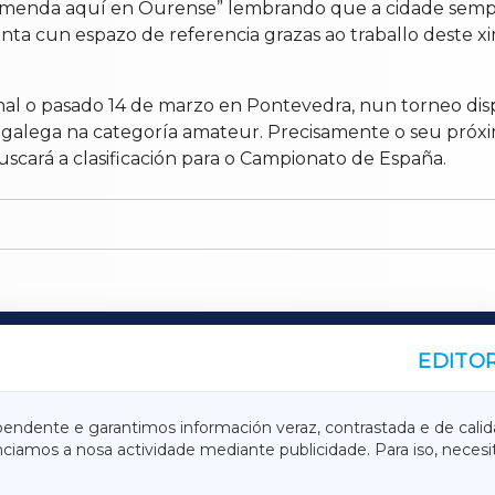
tremenda aquí en Ourense” lembrando que a cidade sempr
nta cun espazo de referencia grazas ao traballo deste x
onal o pasado 14 de marzo en Pontevedra, nun torneo dis
galega na categoría amateur. Precisamente o seu próximo
cará a clasificación para o Campionato de España.
EDITOR
A
TERRACHAXA
pendente e garantimos información veraz, contrastada e de calid
anciamos a nosa actividade mediante publicidade. Para iso, neces
ASACRAXA
ACORUÑAXA