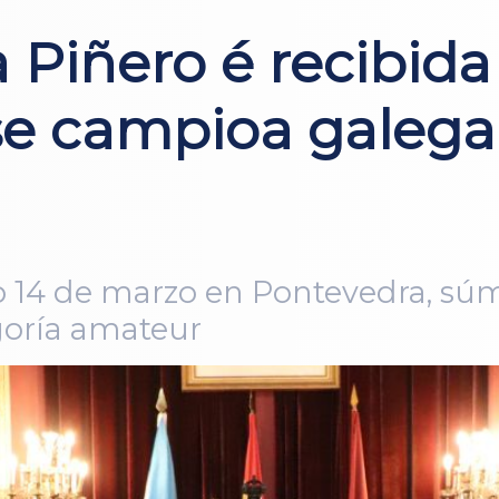
 Piñero é recibida
se campioa galega
o 14 de marzo en Pontevedra, súm
goría amateur