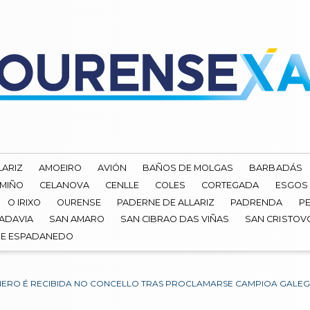
LARIZ
AMOEIRO
AVIÓN
BAÑOS DE MOLGAS
BARBADÁS
 MIÑO
CELANOVA
CENLLE
COLES
CORTEGADA
ESGOS
O IRIXO
OURENSE
PADERNE DE ALLARIZ
PADRENDA
PE
ADAVIA
SAN AMARO
SAN CIBRAO DAS VIÑAS
SAN CRISTOV
DE ESPADANEDO
IÑERO É RECIBIDA NO CONCELLO TRAS PROCLAMARSE CAMPIOA GALE