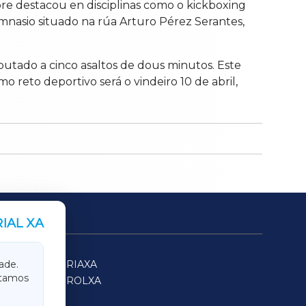
e destacou en disciplinas como o kickboxing
imnasio situado na rúa Arturo Pérez Serantes,
putado a cinco asaltos de dous minutos. Este
 reto deportivo será o vindeiro 10 de abril,
IAL XA
SARRIAXA
ade.
itamos
FERROLXA