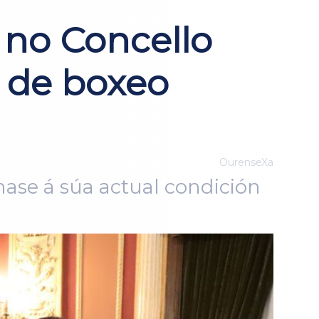
 no Concello
 de boxeo
OurenseXa
ase á súa actual condición