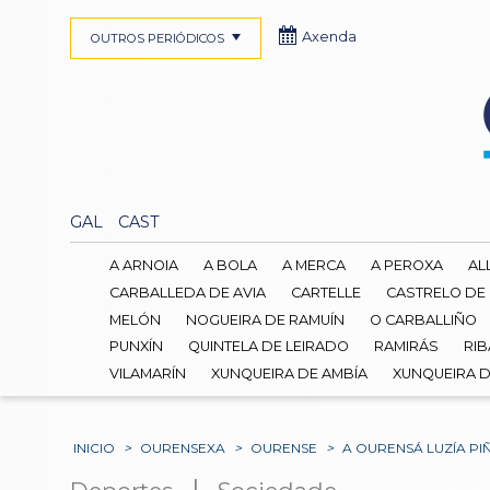
Axenda
OUTROS PERIÓDICOS
GAL
CAST
A ARNOIA
A BOLA
A MERCA
A PEROXA
AL
CARBALLEDA DE AVIA
CARTELLE
CASTRELO DE
MELÓN
NOGUEIRA DE RAMUÍN
O CARBALLIÑO
PUNXÍN
QUINTELA DE LEIRADO
RAMIRÁS
RIB
VILAMARÍN
XUNQUEIRA DE AMBÍA
XUNQUEIRA 
INICIO
>
OURENSEXA
>
OURENSE
>
A OURENSÁ LUZÍA P
|