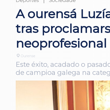
Deportes
Sociedade
A ourensá Luzía
tras proclamar
neoprofesional
Ourense
Este éxito, acadado o pasad
de campioa galega na cate