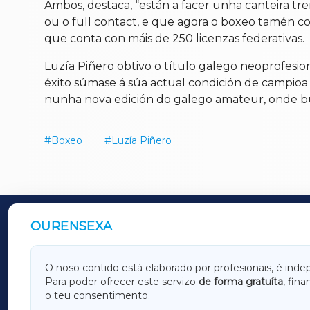
Ambos, destaca, “están a facer unha canteira 
ou o full contact, e que agora o boxeo tamén co
que conta con máis de 250 licenzas federativas.
Luzía Piñero obtivo o título galego neoprofesi
éxito súmase á súa actual condición de campioa 
nunha nova edición do galego amateur, onde bus
Boxeo
Luzía Piñero
OURENSEXA
OUTROS PERIÓDICOS
GALICIAXA
LUGOX
O noso contido está elaborado por profesionais, é inde
Para poder ofrecer este servizo
de forma gratuíta
, fin
AMARIÑAXA
RIBEIR
o teu consentimento.
OURENSEXA