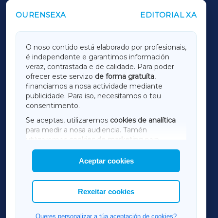
OURENSEXA
EDITORIAL XA
OUTROS PERIÓDICOS
GALICIAXA
O noso contido está elaborado por profesionais,
é independente e garantimos información
LUGOXA
veraz, contrastada e de calidade. Para poder
ofrecer este servizo
de forma gratuíta
,
financiamos a nosa actividade mediante
TERRACHAXA
publicidade. Para iso, necesitamos o teu
consentimento.
SARRIAXA
Se aceptas, utilizaremos
cookies de analítica
para medir a nosa audiencia. Tamén
AMARIÑAXA
utilizaremos
cookies de marketing
para
mostrar publicidade de terceiros.
Aceptar cookies
RIBEIRASACRAXA
Así mesmo, podes personalizar a elección das
cookies que desexas permitir.
ACORUÑAXA
Rexeitar cookies
FERROLXA
Queres personalizar a túa aceptación de cookies?