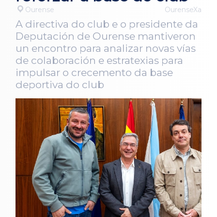
Ourense
OurenseXa
A directiva do club e o presidente da
Deputación de Ourense mantiveron
un encontro para analizar novas vías
de colaboración e estratexias para
impulsar o crecemento da base
deportiva do club