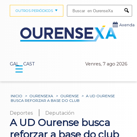
Buscar:
OUTROS PERIÓDICOS
Submi
Axenda
GAL
CAST
Venres, 7 ago 2026
☰
INICIO
>
OURENSEXA
>
OURENSE
>
A UD OURENSE
BUSCA REFORZAR A BASE DO CLUB
|
Deportes
Deputación
A UD Ourense busca
reforzar a base do club