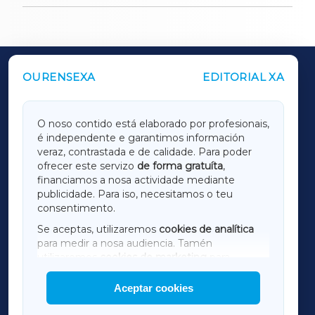
OURENSEXA
EDITORIAL XA
OUTROS PERIÓDICOS
GALICIAXA
O noso contido está elaborado por profesionais,
é independente e garantimos información
LUGOXA
veraz, contrastada e de calidade. Para poder
ofrecer este servizo
de forma gratuíta
,
financiamos a nosa actividade mediante
TERRACHAXA
publicidade. Para iso, necesitamos o teu
consentimento.
SARRIAXA
Se aceptas, utilizaremos
cookies de analítica
para medir a nosa audiencia. Tamén
AMARIÑAXA
utilizaremos
cookies de marketing
para
mostrar publicidade de terceiros.
Aceptar cookies
RIBEIRASACRAXA
Así mesmo, podes personalizar a elección das
cookies que desexas permitir.