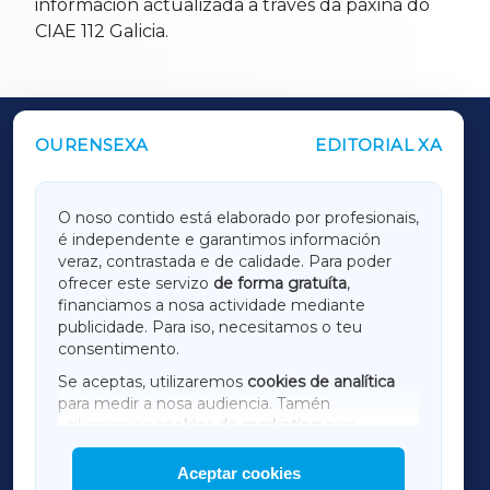
información actualizada a través da páxina do
CIAE 112 Galicia.
OURENSEXA
EDITORIAL XA
OUTROS PERIÓDICOS
GALICIAXA
O noso contido está elaborado por profesionais,
é independente e garantimos información
LUGOXA
veraz, contrastada e de calidade. Para poder
ofrecer este servizo
de forma gratuíta
,
financiamos a nosa actividade mediante
TERRACHAXA
publicidade. Para iso, necesitamos o teu
consentimento.
SARRIAXA
Se aceptas, utilizaremos
cookies de analítica
para medir a nosa audiencia. Tamén
AMARIÑAXA
utilizaremos
cookies de marketing
para
mostrar publicidade de terceiros.
Aceptar cookies
RIBEIRASACRAXA
Así mesmo, podes personalizar a elección das