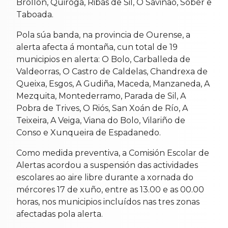
Brollón, Quiroga, Ribas de Sil, O Saviñao, Sober e
Taboada.
Pola súa banda, na provincia de Ourense, a
alerta afecta á montaña, cun total de 19
municipios en alerta: O Bolo, Carballeda de
Valdeorras, O Castro de Caldelas, Chandrexa de
Queixa, Esgos, A Gudiña, Maceda, Manzaneda, A
Mezquita, Montederramo, Parada de Sil, A
Pobra de Trives, O Riós, San Xoán de Río, A
Teixeira, A Veiga, Viana do Bolo, Vilariño de
Conso e Xunqueira de Espadanedo.
Como medida preventiva, a Comisión Escolar de
Alertas acordou a suspensión das actividades
escolares ao aire libre durante a xornada do
mércores 17 de xuño, entre as 13.00 e as 00.00
horas, nos municipios incluídos nas tres zonas
afectadas pola alerta.