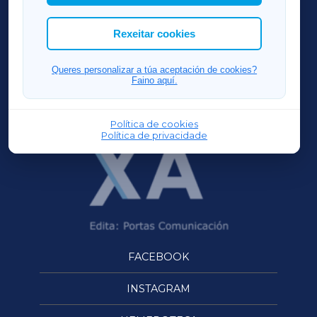
cookies que desexas permitir.
ACORUÑAXA
Rexeitar cookies
FERROLXA
Queres personalizar a túa aceptación de cookies?
Faino aquí.
OURENSEXA
Política de cookies
Política de privacidade
FACEBOOK
INSTAGRAM