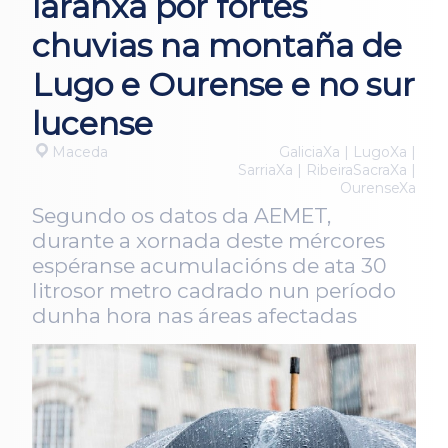
laranxa por fortes
chuvias na montaña de
Lugo e Ourense e no sur
lucense
Maceda
GaliciaXa | LugoXa |
SarriaXa | RibeiraSacraXa |
OurenseXa
Segundo os datos da AEMET,
durante a xornada deste mércores
espéranse acumulacións de ata 30
litrosor metro cadrado nun período
dunha hora nas áreas afectadas