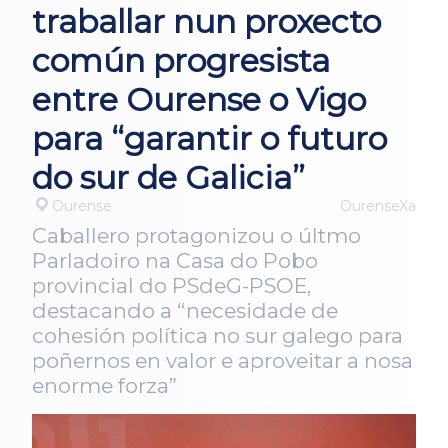
traballar nun proxecto
común progresista
entre Ourense o Vigo
para “garantir o futuro
do sur de Galicia”
Ourense
OurenseXa
Caballero protagonizou o últmo
Parladoiro na Casa do Pobo
provincial do PSdeG-PSOE,
destacando a “necesidade de
cohesión política no sur galego para
poñernos en valor e aproveitar a nosa
enorme forza”