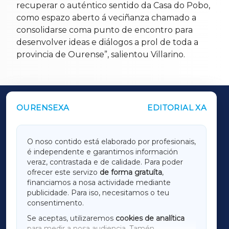
recuperar o auténtico sentido da Casa do Pobo,
como espazo aberto á veciñanza chamado a
consolidarse coma punto de encontro para
desenvolver ideas e diálogos a prol de toda a
provincia de Ourense”, salientou Villarino.
OURENSEXA
EDITORIAL XA
OUTROS PERIÓDICOS
GALICIAXA
O noso contido está elaborado por profesionais,
é independente e garantimos información
LUGOXA
veraz, contrastada e de calidade. Para poder
ofrecer este servizo
de forma gratuíta
,
financiamos a nosa actividade mediante
TERRACHAXA
publicidade. Para iso, necesitamos o teu
consentimento.
SARRIAXA
Se aceptas, utilizaremos
cookies de analítica
para medir a nosa audiencia. Tamén