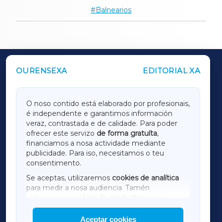
Balnearios
OURENSEXA
EDITORIAL XA
OUTROS PERIÓDICOS
GALICIAXA
O noso contido está elaborado por profesionais,
é independente e garantimos información
LUGOXA
veraz, contrastada e de calidade. Para poder
ofrecer este servizo
de forma gratuíta
,
financiamos a nosa actividade mediante
TERRACHAXA
publicidade. Para iso, necesitamos o teu
consentimento.
SARRIAXA
Se aceptas, utilizaremos
cookies de analítica
para medir a nosa audiencia. Tamén
AMARIÑAXA
utilizaremos
cookies de marketing
para
mostrar publicidade de terceiros.
Aceptar cookies
RIBEIRASACRAXA