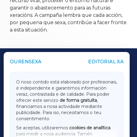
recurso vital, protexer o entorno natural e
garantir o abastecemento para as futuras
xeracións. A campaña lembra que cada acción,
por pequena que sexa, contribúe a facer fronte
a esta situación.
OURENSEXA
EDITORIAL XA
OUTROS PERIÓDICOS
GALICIAXA
O noso contido está elaborado por profesionais,
é independente e garantimos información
LUGOXA
veraz, contrastada e de calidade. Para poder
ofrecer este servizo
de forma gratuíta
,
financiamos a nosa actividade mediante
TERRACHAXA
publicidade. Para iso, necesitamos o teu
consentimento.
SARRIAXA
Se aceptas, utilizaremos
cookies de analítica
para medir a nosa audiencia. Tamén