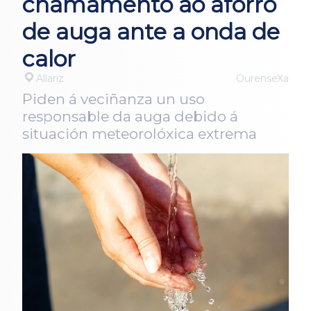
chamamento ao aforro
de auga ante a onda de
calor
Allariz
OurenseXa
Piden á veciñanza un uso
responsable da auga debido á
situación meteorolóxica extrema