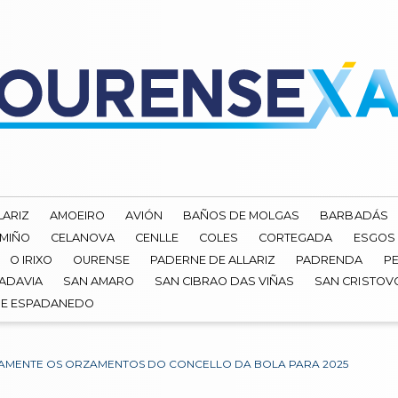
LARIZ
AMOEIRO
AVIÓN
BAÑOS DE MOLGAS
BARBADÁS
 MIÑO
CELANOVA
CENLLE
COLES
CORTEGADA
ESGOS
O IRIXO
OURENSE
PADERNE DE ALLARIZ
PADRENDA
PE
ADAVIA
SAN AMARO
SAN CIBRAO DAS VIÑAS
SAN CRISTOV
DE ESPADANEDO
VAMENTE OS ORZAMENTOS DO CONCELLO DA BOLA PARA 2025