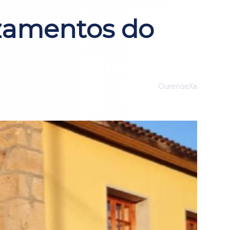
rzamentos do
OurenseXa