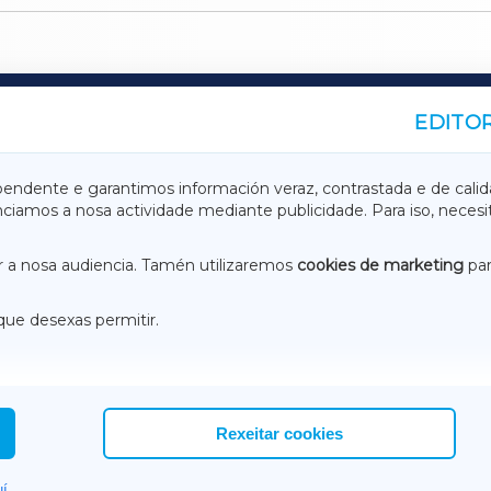
EDITOR
A
TERRACHAXA
pendente e garantimos información veraz, contrastada e de calid
anciamos a nosa actividade mediante publicidade. Para iso, neces
ASACRAXA
ACORUÑAXA
 a nosa audiencia. Tamén utilizaremos
cookies de marketing
par
que desexas permitir.
ACEBOOK
CONTACTO
NSTAGRAM
EMEROTECA
Rexeitar cookies
í.