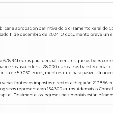
blicar a aprobación definitiva do o orzamento xeral do C
asado 11 de decembro de 2024. O documento prevé un eq
e 678.941 euros para persoal, mentres que os bens corr
inanceiros ascenden a 28.000 euros, e as transferencias 
contía de 59.060 euros, mentres que para pasivos financ
n varias fontes: os impostos directos achegarán 217.886 
 ingresos representarán 134.300 euros. Ademais, o Concel
pital. Finalmente, os ingresos patrimoniais están cifrados