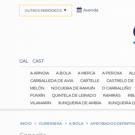
Axenda
OUTROS PERIÓDICOS
GAL
CAST
A ARNOIA
A BOLA
A MERCA
A PEROXA
AL
CARBALLEDA DE AVIA
CARTELLE
CASTRELO DE
MELÓN
NOGUEIRA DE RAMUÍN
O CARBALLIÑO
PUNXÍN
QUINTELA DE LEIRADO
RAMIRÁS
RIB
VILAMARÍN
XUNQUEIRA DE AMBÍA
XUNQUEIRA 
INICIO
>
OURENSEXA
>
A BOLA
>
APROBADOS DEFINITI