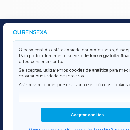
OURENSEXA
OUTROS PERIÓDICOS
GALICIAXA
LUGOX
O noso contido está elaborado por profesionais, é inde
Para poder ofrecer este servizo
de forma gratuíta
, fin
AMARIÑAXA
RIBEIR
o teu consentimento.
OURENSEXA
Se aceptas, utilizaremos
cookies de analítica
para medir
mostrar publicidade de terceiros.
Así mesmo, podes personalizar a elección das cookies 
F
I
H
Aceptar cookies
Queres personalizar a túa aceptación de cookies? Faino aqu