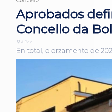
Concello
Aprobados defi
Concello da Bo
A Bola
En total, o orzamento de 202