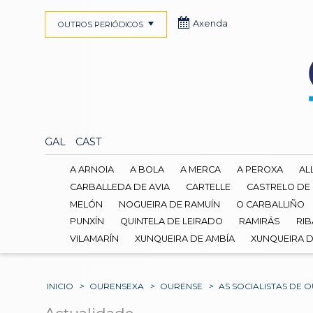
Axenda
OUTROS PERIÓDICOS
GAL
CAST
A ARNOIA
A BOLA
A MERCA
A PEROXA
AL
CARBALLEDA DE AVIA
CARTELLE
CASTRELO DE
MELÓN
NOGUEIRA DE RAMUÍN
O CARBALLIÑO
PUNXÍN
QUINTELA DE LEIRADO
RAMIRÁS
RIB
VILAMARÍN
XUNQUEIRA DE AMBÍA
XUNQUEIRA 
INICIO
>
OURENSEXA
>
OURENSE
>
AS SOCIALISTAS DE