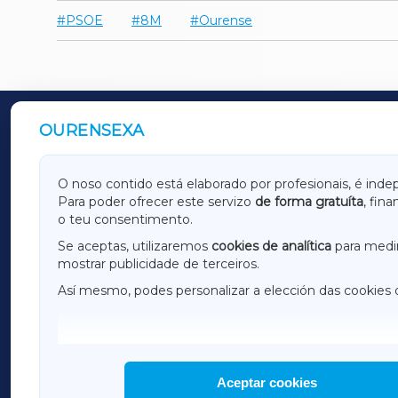
PSOE
8M
Ourense
OURENSEXA
OUTROS PERIÓDICOS
GALICIAXA
LUGOX
O noso contido está elaborado por profesionais, é inde
Para poder ofrecer este servizo
de forma gratuíta
, fin
AMARIÑAXA
RIBEIR
o teu consentimento.
OURENSEXA
Se aceptas, utilizaremos
cookies de analítica
para medir
mostrar publicidade de terceiros.
Así mesmo, podes personalizar a elección das cookies 
F
I
H
Aceptar cookies