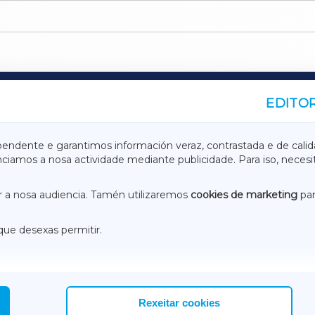
EDITOR
A
TERRACHAXA
pendente e garantimos información veraz, contrastada e de calid
anciamos a nosa actividade mediante publicidade. Para iso, neces
ASACRAXA
ACORUÑAXA
 a nosa audiencia. Tamén utilizaremos
cookies de marketing
par
que desexas permitir.
ACEBOOK
CONTACTO
NSTAGRAM
EMEROTECA
Rexeitar cookies