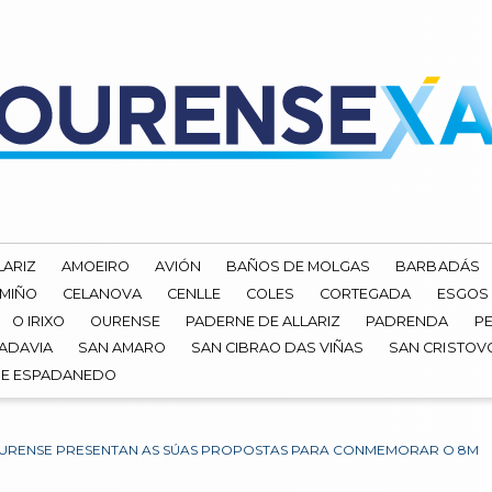
LARIZ
AMOEIRO
AVIÓN
BAÑOS DE MOLGAS
BARBADÁS
 MIÑO
CELANOVA
CENLLE
COLES
CORTEGADA
ESGOS
O IRIXO
OURENSE
PADERNE DE ALLARIZ
PADRENDA
PE
ADAVIA
SAN AMARO
SAN CIBRAO DAS VIÑAS
SAN CRISTOV
DE ESPADANEDO
 OURENSE PRESENTAN AS SÚAS PROPOSTAS PARA CONMEMORAR O 8M