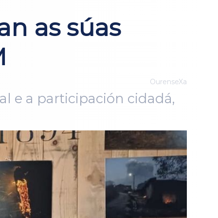
an as súas
M
OurenseXa
l e a participación cidadá,