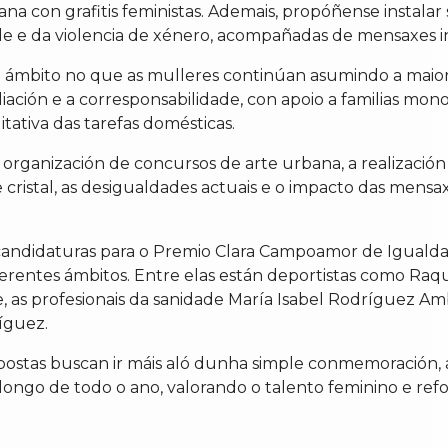
a con grafitis feministas. Ademais, propóñense instalar
dade e da violencia de xénero, acompañadas de mensaxes in
un ámbito no que as mulleres continúan asumindo a maior 
ción e a corresponsabilidade, con apoio a familias mon
tativa das tarefas domésticas.
a organización de concursos de arte urbana, a realizaci
cristal, as desigualdades actuais e o impacto das mensax
on candidaturas para o Premio Clara Campoamor de Iguald
erentes ámbitos. Entre elas están deportistas como Raque
e, as profesionais da sanidade María Isabel Rodríguez A
íguez.
opostas buscan ir máis aló dunha simple conmemoración,
 longo de todo o ano, valorando o talento feminino e refo