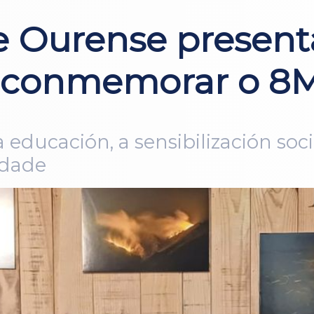
de Ourense present
a conmemorar o 8
ducación, a sensibilización socia
idade