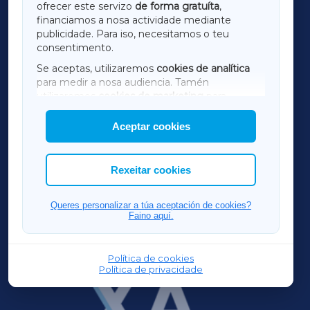
ofrecer este servizo
de forma gratuíta
,
financiamos a nosa actividade mediante
TERRACHAXA
publicidade. Para iso, necesitamos o teu
consentimento.
SARRIAXA
Se aceptas, utilizaremos
cookies de analítica
para medir a nosa audiencia. Tamén
AMARIÑAXA
utilizaremos
cookies de marketing
para
mostrar publicidade de terceiros.
Aceptar cookies
RIBEIRASACRAXA
Así mesmo, podes personalizar a elección das
cookies que desexas permitir.
ACORUÑAXA
Rexeitar cookies
FERROLXA
Queres personalizar a túa aceptación de cookies?
Faino aquí.
OURENSEXA
Política de cookies
Política de privacidade