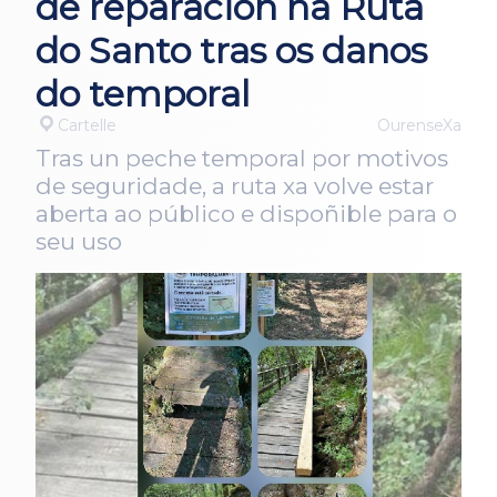
de reparación na Ruta
do Santo tras os danos
do temporal
Cartelle
OurenseXa
Tras un peche temporal por motivos
de seguridade, a ruta xa volve estar
aberta ao público e dispoñible para o
seu uso