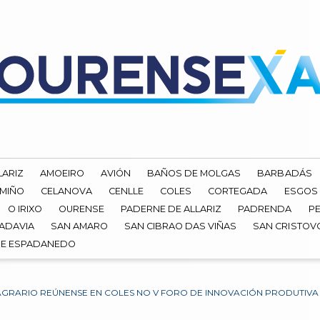
LARIZ
AMOEIRO
AVIÓN
BAÑOS DE MOLGAS
BARBADÁS
 MIÑO
CELANOVA
CENLLE
COLES
CORTEGADA
ESGOS
O IRIXO
OURENSE
PADERNE DE ALLARIZ
PADRENDA
PE
ADAVIA
SAN AMARO
SAN CIBRAO DAS VIÑAS
SAN CRISTOV
DE ESPADANEDO
AGRARIO REÚNENSE EN COLES NO V FORO DE INNOVACIÓN PRODUTIVA