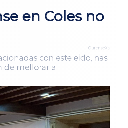
nse en Coles no
OurenseXa
lacionadas con este eido, nas
n de mellorar a