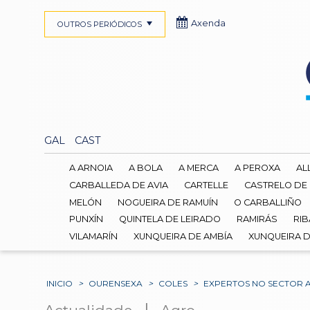
Axenda
OUTROS PERIÓDICOS
GAL
CAST
A ARNOIA
A BOLA
A MERCA
A PEROXA
AL
CARBALLEDA DE AVIA
CARTELLE
CASTRELO DE
MELÓN
NOGUEIRA DE RAMUÍN
O CARBALLIÑO
PUNXÍN
QUINTELA DE LEIRADO
RAMIRÁS
RIB
VILAMARÍN
XUNQUEIRA DE AMBÍA
XUNQUEIRA 
INICIO
>
OURENSEXA
>
COLES
>
EXPERTOS NO SECTOR 
|