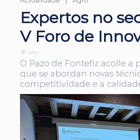
Actualidade
Agro
Expertos no sec
V Foro de Inno
Coles
O Pazo de Fontefiz acolle a 
que se abordan novas técnic
competitividade e a calida